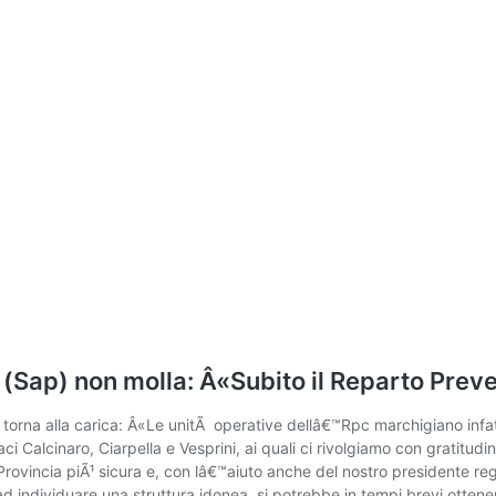
ni (Sap) non molla: Â«Subito il Reparto Pre
torna alla carica: Â«Le unitÃ operative dellâ€™Rpc marchigiano infatt
ci Calcinaro, Ciarpella e Vesprini, ai quali ci rivolgiamo con gratitudi
rovincia piÃ¹ sicura e, con lâ€™aiuto anche del nostro presidente reg
Ã ad individuare una struttura idonea, si potrebbe in tempi brevi otte