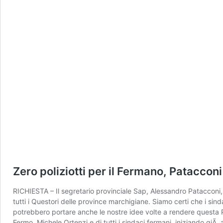
Zero poliziotti per il Fermano, Patacco
RICHIESTA – Il segretario provinciale Sap, Alessandro Patacconi, 
tutti i Questori delle province marchigiane. Siamo certi che i sinda
potrebbero portare anche le nostre idee volte a rendere questa P
Fermo, Michele Ortenzi e di tutti i sindaci fermani, iniziando gi