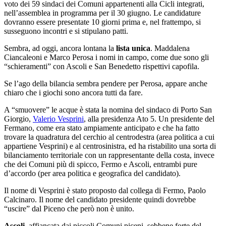
voto dei 59 sindaci dei Comuni appartenenti alla Cicli integrati,
nell’assemblea in programma per il 30 giugno. Le candidature
dovranno essere presentate 10 giorni prima e, nel frattempo, si
susseguono incontri e si stipulano patti.
Sembra, ad oggi, ancora lontana la
lista unica
. Maddalena
Ciancaleoni e Marco Perosa i nomi in campo, come due sono gli
“schieramenti” con Ascoli e San Benedetto rispettivi capofila.
Se l’ago della bilancia sembra pendere per Perosa, appare anche
chiaro che i giochi sono ancora tutti da fare.
A “smuovere” le acque è stata la nomina del sindaco di Porto San
Giorgio,
Valerio Vesprini
, alla presidenza Ato 5. Un presidente del
Fermano, come era stato ampiamente anticipato e che ha fatto
trovare la quadratura del cerchio al centrodestra (area politica a cui
appartiene Vesprini) e al centrosinistra, ed ha ristabilito una sorta di
bilanciamento territoriale con un rappresentante della costa, invece
che dei Comuni più di spicco, Fermo e Ascoli, entrambi pure
d’accordo (per area politica e geografica del candidato).
Il nome di Vesprini è stato proposto dal collega di Fermo, Paolo
Calcinaro. Il nome del candidato presidente quindi dovrebbe
“uscire” dal Piceno che però non è unito.
Ascoli
, affiancata dai piccoli Comuni piceni, sebbene forte del