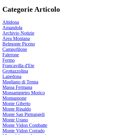
Categorie Articolo
Altidona
Amandola
Archivio Notizie
Area Montana
Belmonte Piceno
Campofilone
Falerone
Fermo
Francavilla d'Ete
Grottazzolina
Lapedona
Magliano di Tenna
Massa Fermana
Monsampietro Morico
Montappone
Monte Giberto
Monte Rinaldo
Monte San Pietrangeli
Monte Urano
Monte Vidon Combatte
Monte Vidon Corrado