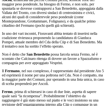
maggior peso ponderale, ha bisogno di Fermo, e non solo, per
spuntarla se dovesse contrapporsi a San Benedetto, appoggiata dalla
Vallata del Tronto, con diversi sindaci di centrosinistra e civici,
alcuni dei quali di considerevole peso ponderale (come
Monteprandone, Grottammare, Folignano), e da qualche primo
cittadino del Fermano (pochi quelli già schierati).
In uno dei vari incontri, Fioravanti abbia tentato di inserirsi nella
coalizione rivierasca proponendo la candidatura di Gianluca
Pompei, attuale membro del Cda della Ciip e di San Benedetto. Ma
il tentativo non ha sortito l’effetto sperato.
Non è detto che
San Benedetto
possa farcela senza Fermo, né è
scontato che Calcinaro ritenga di dovere un favore a Spazzafumo e
compagnia per aver appoggiato Vesprini.
Il
Fermano
, nel suo complesso, è rappresentato dal presidente Ato 5
ed esprimerà il nome per una poltrona nel Cda. Non è compatto, ma
la maggior parte dei Comuni, pur sperando in una lista unica, in caso
di scelta propenderà per Ascoli.
Fermo
, prima di schierarsi in caso di due liste, aspetta di sapere
quale sarà “la ricompensa”. Probabilmente l’obiettivo da
raggiungere è già stato messo sul piatto e le voci insistono su una
revisione dell’organigramma interno alla Ciip o comunque in un