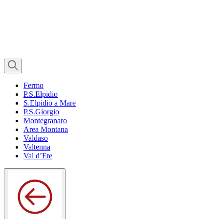
Fermo
P.S.Elpidio
S.Elpidio a Mare
P.S.Giorgio
Montegranaro
Area Montana
Valdaso
Valtenna
Val d’Ete