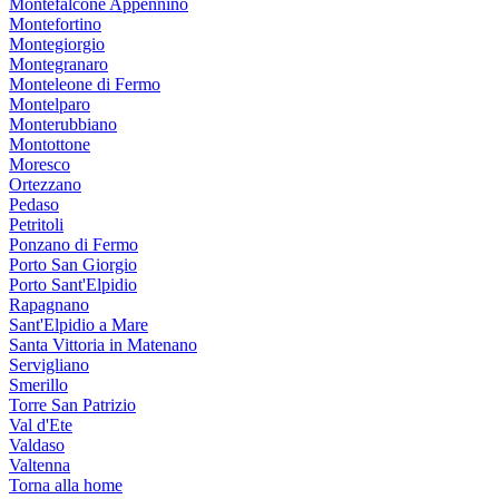
Montefalcone Appennino
Montefortino
Montegiorgio
Montegranaro
Monteleone di Fermo
Montelparo
Monterubbiano
Montottone
Moresco
Ortezzano
Pedaso
Petritoli
Ponzano di Fermo
Porto San Giorgio
Porto Sant'Elpidio
Rapagnano
Sant'Elpidio a Mare
Santa Vittoria in Matenano
Servigliano
Smerillo
Torre San Patrizio
Val d'Ete
Valdaso
Valtenna
Torna alla home