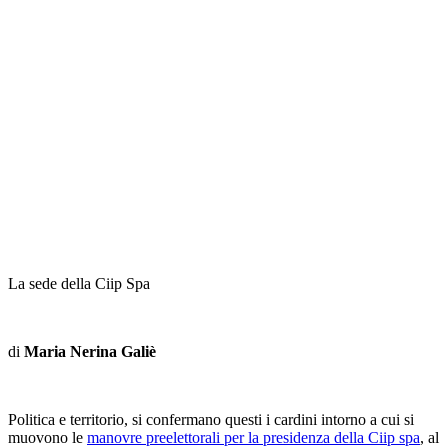
La sede della Ciip Spa
di
Maria Nerina Galiè
Politica e territorio, si confermano questi i cardini intorno a cui si
muovono le
manovre preelettorali per la presidenza della Ciip spa
, al