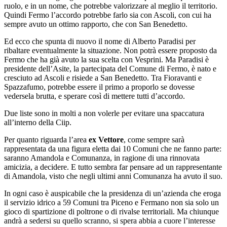
ruolo, e in un nome, che potrebbe valorizzare al meglio il territorio.
Quindi Fermo l’accordo potrebbe farlo sia con Ascoli, con cui ha
sempre avuto un ottimo rapporto, che con San Benedetto.
Ed ecco che spunta di nuovo il nome di Alberto Paradisi per
ribaltare eventualmente la situazione. Non potrà essere proposto da
Fermo che ha già avuto la sua scelta con Vesprini. Ma Paradisi è
presidente dell’Asite, la partecipata del Comune di Fermo, è nato e
cresciuto ad Ascoli e risiede a San Benedetto. Tra Fioravanti e
Spazzafumo, potrebbe essere il primo a proporlo se dovesse
vedersela brutta, e sperare così di mettere tutti d’accordo.
Due liste sono in molti a non volerle per evitare una spaccatura
all’interno della Ciip.
Per quanto riguarda l’area
ex Vettore
, come sempre sarà
rappresentata da una figura eletta dai 10 Comuni che ne fanno parte:
saranno Amandola e Comunanza, in ragione di una rinnovata
amicizia, a decidere. E tutto sembra far pensare ad un rappresentante
di Amandola, visto che negli ultimi anni Comunanza ha avuto il suo.
In ogni caso è auspicabile che la presidenza di un’azienda che eroga
il servizio idrico a 59 Comuni tra Piceno e Fermano non sia solo un
gioco di spartizione di poltrone o di rivalse territoriali. Ma chiunque
andrà a sedersi su quello scranno, si spera abbia a cuore l’interesse