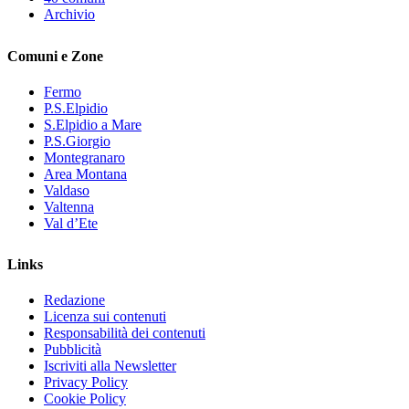
Archivio
Comuni e Zone
Fermo
P.S.Elpidio
S.Elpidio a Mare
P.S.Giorgio
Montegranaro
Area Montana
Valdaso
Valtenna
Val d’Ete
Links
Redazione
Licenza sui contenuti
Responsabilità dei contenuti
Pubblicità
Iscriviti alla Newsletter
Privacy Policy
Cookie Policy