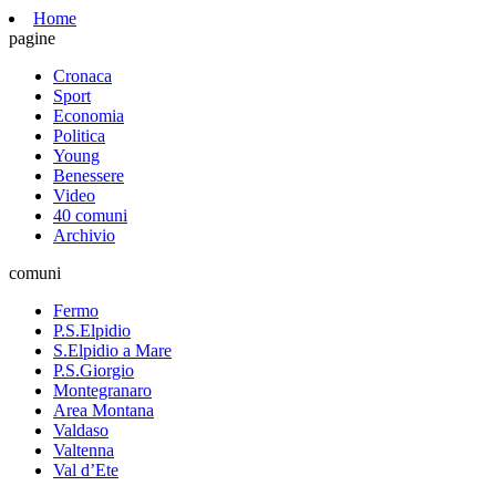
Home
pagine
Cronaca
Sport
Economia
Politica
Young
Benessere
Video
40 comuni
Archivio
comuni
Fermo
P.S.Elpidio
S.Elpidio a Mare
P.S.Giorgio
Montegranaro
Area Montana
Valdaso
Valtenna
Val d’Ete