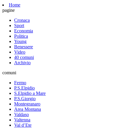
Home
pagine
Cronaca
Sport
Economia
Politica
Young
Benessere
Video
40 comuni
Archivio
comuni
Fermo
P.S.Elpidio
S.Elpidio a Mare
P.S.Giorgio
Montegranaro
Area Montana
Valdaso
Valtenna
Val d’Ete