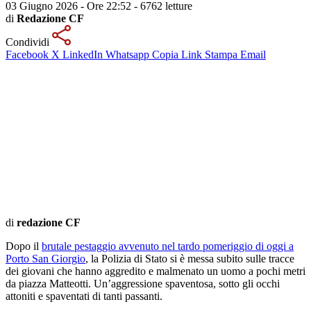
03 Giugno 2026 - Ore 22:52
-
6762 letture
di
Redazione CF
Condividi
Facebook
X
LinkedIn
Whatsapp
Copia Link
Stampa
Email
di
redazione CF
Dopo il
brutale pestaggio avvenuto nel tardo pomeriggio di oggi a
Porto San Giorgio
, la Polizia di Stato si è messa subito sulle tracce
dei giovani che hanno aggredito e malmenato un uomo a pochi metri
da piazza Matteotti. Un’aggressione spaventosa, sotto gli occhi
attoniti e spaventati di tanti passanti.