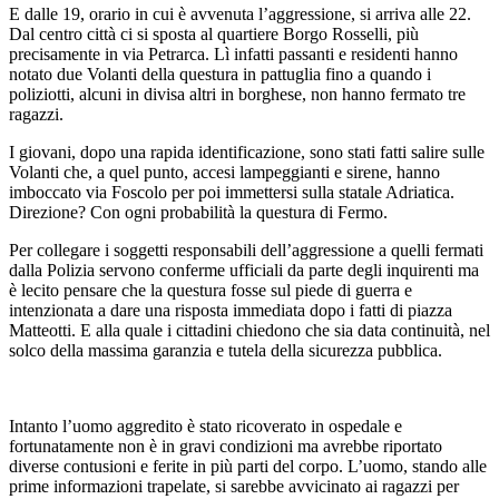
E dalle 19, orario in cui è avvenuta l’aggressione, si arriva alle 22.
Dal centro città ci si sposta al quartiere Borgo Rosselli, più
precisamente in via Petrarca. Lì infatti passanti e residenti hanno
notato due Volanti della questura in pattuglia fino a quando i
poliziotti, alcuni in divisa altri in borghese, non hanno fermato tre
ragazzi.
I giovani, dopo una rapida identificazione, sono stati fatti salire sulle
Volanti che, a quel punto, accesi lampeggianti e sirene, hanno
imboccato via Foscolo per poi immettersi sulla statale Adriatica.
Direzione? Con ogni probabilità la questura di Fermo.
Per collegare i soggetti responsabili dell’aggressione a quelli fermati
dalla Polizia servono conferme ufficiali da parte degli inquirenti ma
è lecito pensare che la questura fosse sul piede di guerra e
intenzionata a dare una risposta immediata dopo i fatti di piazza
Matteotti. E alla quale i cittadini chiedono che sia data continuità, nel
solco della massima garanzia e tutela della sicurezza pubblica.
Intanto l’uomo aggredito è stato ricoverato in ospedale e
fortunatamente non è in gravi condizioni ma avrebbe riportato
diverse contusioni e ferite in più parti del corpo. L’uomo, stando alle
prime informazioni trapelate, si sarebbe avvicinato ai ragazzi per