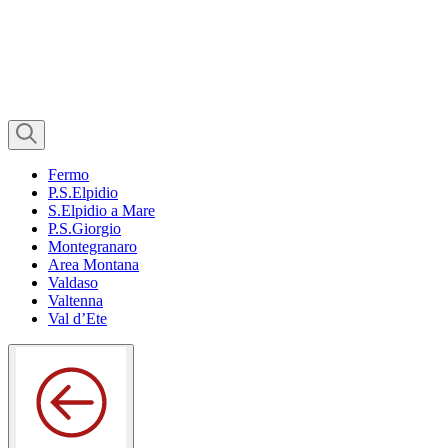
Fermo
P.S.Elpidio
S.Elpidio a Mare
P.S.Giorgio
Montegranaro
Area Montana
Valdaso
Valtenna
Val d’Ete