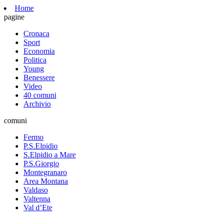
Home
pagine
Cronaca
Sport
Economia
Politica
Young
Benessere
Video
40 comuni
Archivio
comuni
Fermo
P.S.Elpidio
S.Elpidio a Mare
P.S.Giorgio
Montegranaro
Area Montana
Valdaso
Valtenna
Val d’Ete