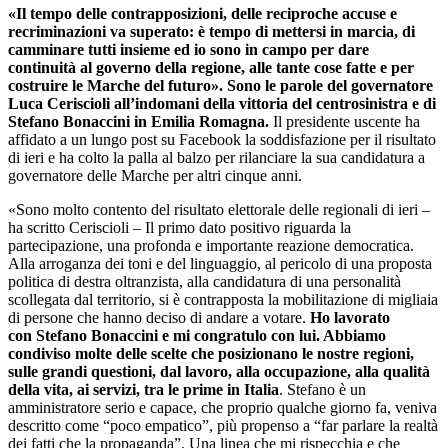
«Il tempo delle contrapposizioni, delle reciproche accuse e
recriminazioni va superato: è tempo di mettersi in marcia, di
camminare tutti insieme ed io sono in campo per dare
continuità al governo della regione, alle tante cose fatte e per
costruire le Marche del futuro». Sono le parole del governatore
Luca Ceriscioli all’indomani della vittoria del centrosinistra e di
Stefano Bonaccini in Emilia Romagna.
Il presidente uscente ha
affidato a un lungo post su Facebook la soddisfazione per il risultato
di ieri e ha colto la palla al balzo per rilanciare la sua candidatura a
governatore delle Marche per altri cinque anni.
«Sono molto contento del risultato elettorale delle regionali di ieri –
ha scritto Ceriscioli – Il primo dato positivo riguarda la
partecipazione, una profonda e importante reazione democratica.
Alla arroganza dei toni e del linguaggio, al pericolo di una proposta
politica di destra oltranzista, alla candidatura di una personalità
scollegata dal territorio, si è contrapposta la mobilitazione di migliaia
di persone che hanno deciso di andare a votare.
Ho lavorato
con Stefano Bonaccini e mi congratulo
con lui. Abbiamo
condiviso molte delle scelte che posizionano le nostre regioni,
sulle grandi questioni, dal lavoro, alla occupazione, alla qualità
della vita, ai servizi, tra le prime in Italia
. Stefano è un
amministratore serio e capace, che proprio qualche giorno fa, veniva
descritto come “poco empatico”, più propenso a “far parlare la realtà
dei fatti che la propaganda”. Una linea che mi rispecchia e che