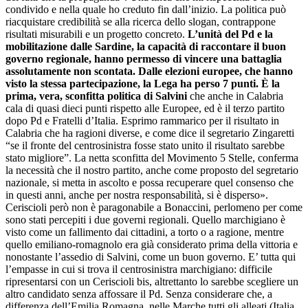
condivido e nella quale ho creduto fin dall’inizio. La politica può
riacquistare credibilità se alla ricerca dello slogan, contrappone
risultati misurabili e un progetto concreto.
L’unità del Pd e la
mobilitazione dalle Sardine, la capacità di raccontare il buon
governo regionale, hanno permesso di vincere una battaglia
assolutamente non scontata. Dalle elezioni europee, che hanno
visto la stessa partecipazione, la Lega ha perso 7 punti. È la
prima, vera, sconfitta politica di Salvini
che anche in Calabria
cala di quasi dieci punti rispetto alle Europee, ed è il terzo partito
dopo Pd e Fratelli d’Italia. Esprimo rammarico per il risultato in
Calabria che ha ragioni diverse, e come dice il segretario Zingaretti
“se il fronte del centrosinistra fosse stato unito il risultato sarebbe
stato migliore”. La netta sconfitta del Movimento 5 Stelle, conferma
la necessità che il nostro partito, anche come proposto del segretario
nazionale, si metta in ascolto e possa recuperare quel consenso che
in questi anni, anche per nostra responsabilità, si è disperso».
Ceriscioli però non è paragonabile a Bonaccini, perlomeno per come
sono stati percepiti i due governi regionali. Quello marchigiano è
visto come un fallimento dai cittadini, a torto o a ragione, mentre
quello emiliano-romagnolo era già considerato prima della vittoria e
nonostante l’assedio di Salvini, come un buon governo. E’ tutta qui
l’empasse in cui si trova il centrosinistra marchigiano: difficile
ripresentarsi con un Ceriscioli bis, altrettanto lo sarebbe scegliere un
altro candidato senza affossare il Pd. Senza considerare che, a
differenza dell’Emilia Romagna, nelle Marche tutti gli alleati (Italia