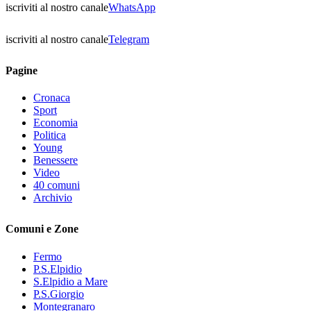
iscriviti al nostro canale
WhatsApp
iscriviti al nostro canale
Telegram
Pagine
Cronaca
Sport
Economia
Politica
Young
Benessere
Video
40 comuni
Archivio
Comuni e Zone
Fermo
P.S.Elpidio
S.Elpidio a Mare
P.S.Giorgio
Montegranaro