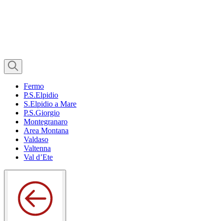
Fermo
P.S.Elpidio
S.Elpidio a Mare
P.S.Giorgio
Montegranaro
Area Montana
Valdaso
Valtenna
Val d’Ete