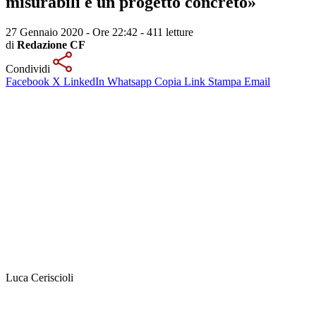
misurabili e un progetto concreto»
27 Gennaio 2020 - Ore 22:42
-
411 letture
di
Redazione CF
Condividi
Facebook
X
LinkedIn
Whatsapp
Copia Link
Stampa
Email
Luca Ceriscioli