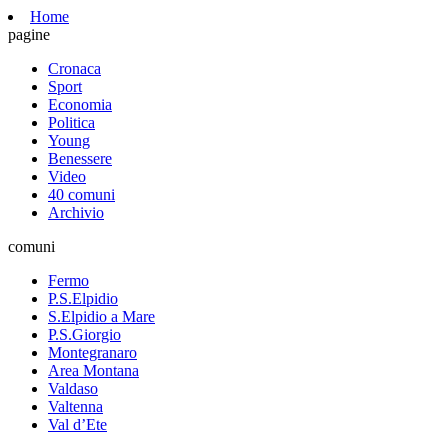
Home
pagine
Cronaca
Sport
Economia
Politica
Young
Benessere
Video
40 comuni
Archivio
comuni
Fermo
P.S.Elpidio
S.Elpidio a Mare
P.S.Giorgio
Montegranaro
Area Montana
Valdaso
Valtenna
Val d’Ete