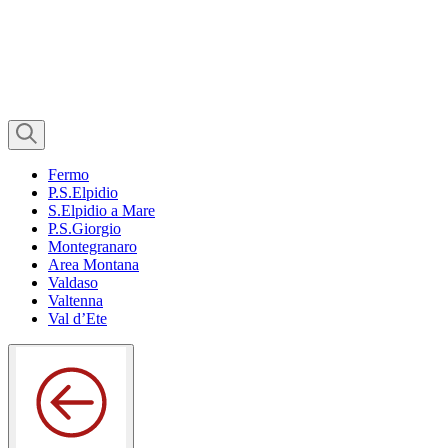
Fermo
P.S.Elpidio
S.Elpidio a Mare
P.S.Giorgio
Montegranaro
Area Montana
Valdaso
Valtenna
Val d’Ete