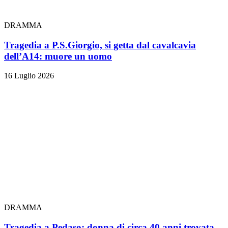
DRAMMA
Tragedia a P.S.Giorgio, si getta dal cavalcavia
dell’A14: muore un uomo
16 Luglio 2026
DRAMMA
Tragedia a Pedaso: donna di circa 40 anni trovata