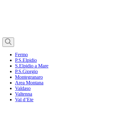
Fermo
P.S.Elpidio
S.Elpidio a Mare
P.S.Giorgio
Montegranaro
Area Montana
Valdaso
Valtenna
Val d’Ete