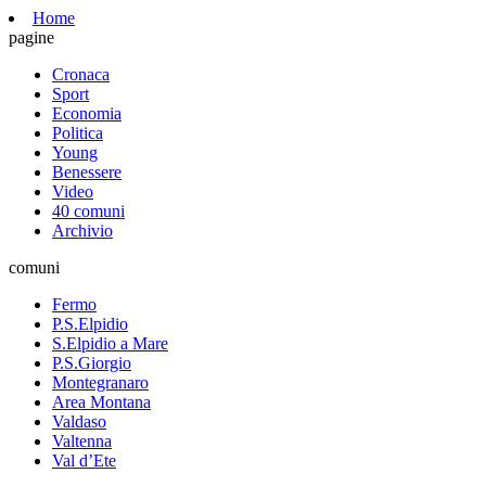
Home
pagine
Cronaca
Sport
Economia
Politica
Young
Benessere
Video
40 comuni
Archivio
comuni
Fermo
P.S.Elpidio
S.Elpidio a Mare
P.S.Giorgio
Montegranaro
Area Montana
Valdaso
Valtenna
Val d’Ete