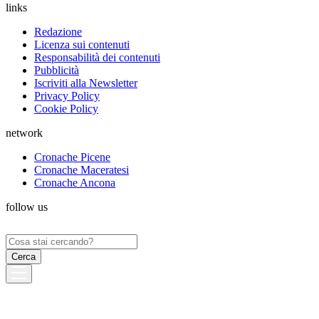
links
Redazione
Licenza sui contenuti
Responsabilità dei contenuti
Pubblicità
Iscriviti alla Newsletter
Privacy Policy
Cookie Policy
network
Cronache Picene
Cronache Maceratesi
Cronache Ancona
follow us
Ricerca
per: