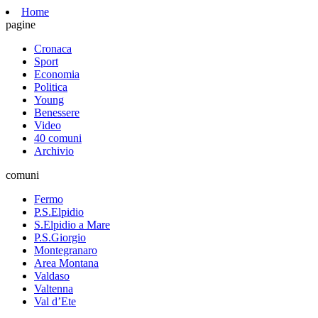
Home
pagine
Cronaca
Sport
Economia
Politica
Young
Benessere
Video
40 comuni
Archivio
comuni
Fermo
P.S.Elpidio
S.Elpidio a Mare
P.S.Giorgio
Montegranaro
Area Montana
Valdaso
Valtenna
Val d’Ete