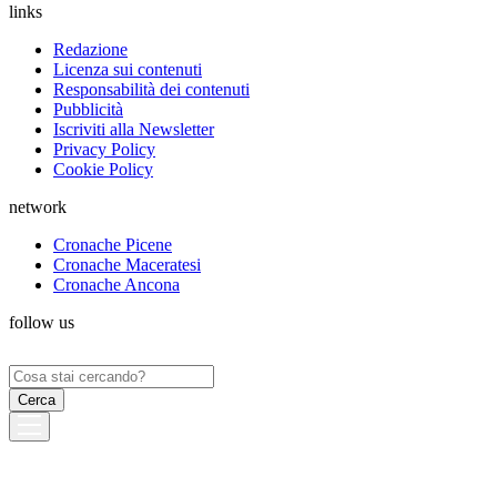
links
Redazione
Licenza sui contenuti
Responsabilità dei contenuti
Pubblicità
Iscriviti alla Newsletter
Privacy Policy
Cookie Policy
network
Cronache Picene
Cronache Maceratesi
Cronache Ancona
follow us
Ricerca
per: