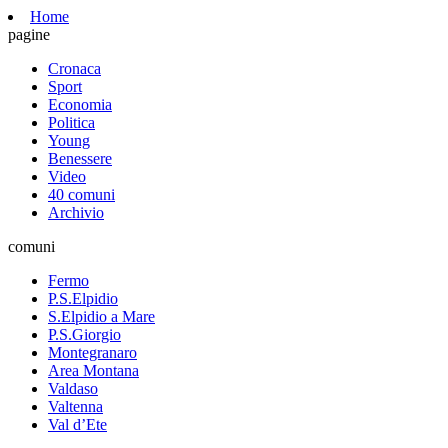
Home
pagine
Cronaca
Sport
Economia
Politica
Young
Benessere
Video
40 comuni
Archivio
comuni
Fermo
P.S.Elpidio
S.Elpidio a Mare
P.S.Giorgio
Montegranaro
Area Montana
Valdaso
Valtenna
Val d’Ete