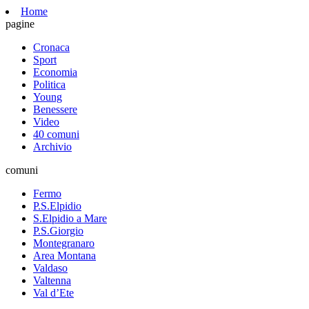
Home
pagine
Cronaca
Sport
Economia
Politica
Young
Benessere
Video
40 comuni
Archivio
comuni
Fermo
P.S.Elpidio
S.Elpidio a Mare
P.S.Giorgio
Montegranaro
Area Montana
Valdaso
Valtenna
Val d’Ete