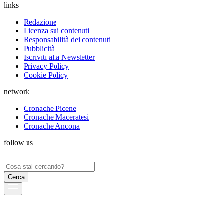
links
Redazione
Licenza sui contenuti
Responsabilità dei contenuti
Pubblicità
Iscriviti alla Newsletter
Privacy Policy
Cookie Policy
network
Cronache Picene
Cronache Maceratesi
Cronache Ancona
follow us
Ricerca
per: