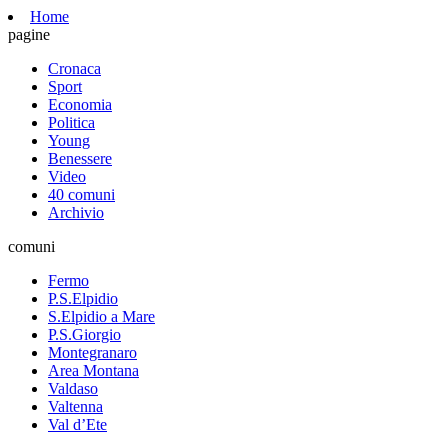
Home
pagine
Cronaca
Sport
Economia
Politica
Young
Benessere
Video
40 comuni
Archivio
comuni
Fermo
P.S.Elpidio
S.Elpidio a Mare
P.S.Giorgio
Montegranaro
Area Montana
Valdaso
Valtenna
Val d’Ete