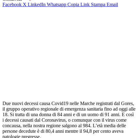
Facebook
X
LinkedIn
Whatsapp
Copia Link
Stampa
Email
Due nuovi decessi causa Covid19 nelle Marche registrati dal Gores,
il gruppo operativo regionale di emergenza sanitaria fino ad oggi alle
18. Si tratta di una donna di 84 anni e di un uomo di 91 anni. E così
i decessi causati dal Coronavirus, o comunque con il virus come
concausa, nella nostra regione salgono al 984. L’età media delle
persone decedute è di 80,4 anni mentre il 94,8 per cento aveva
patologie pregresse.