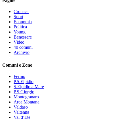
Pagine
Cronaca
Sport
Economia
Politica
Young
Benessere
Video
40 comuni
Archivio
Comuni e Zone
Fermo
P.S.Elpidio
S.Elpidio a Mare
P.S.Giorgio
Montegranaro
Area Montana
Valdaso
Valtenna
Val d’Ete