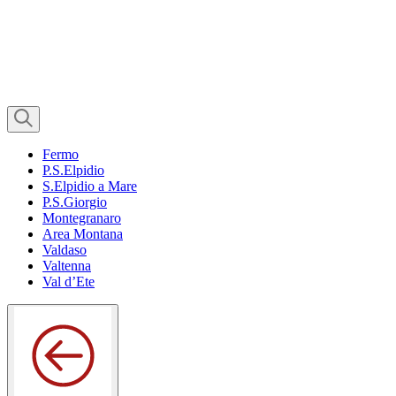
Fermo
P.S.Elpidio
S.Elpidio a Mare
P.S.Giorgio
Montegranaro
Area Montana
Valdaso
Valtenna
Val d’Ete