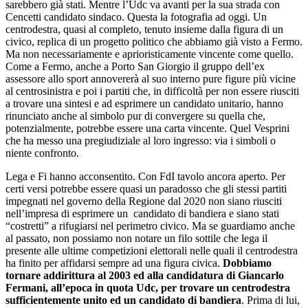
sarebbero già stati. Mentre l’Udc va avanti per la sua strada con
Cencetti candidato sindaco. Questa la fotografia ad oggi. Un
centrodestra, quasi al completo, tenuto insieme dalla figura di un
civico, replica di un progetto politico che abbiamo già visto a Fermo.
Ma non necessariamente e aprioristicamente vincente come quello.
Come a Fermo, anche a Porto San Giorgio il gruppo dell’ex
assessore allo sport annovererà al suo interno pure figure più vicine
al centrosinistra e poi i partiti che, in difficoltà per non essere riusciti
a trovare una sintesi e ad esprimere un candidato unitario, hanno
rinunciato anche al simbolo pur di convergere su quella che,
potenzialmente, potrebbe essere una carta vincente. Quel Vesprini
che ha messo una pregiudiziale al loro ingresso: via i simboli o
niente confronto.
Lega e Fi hanno acconsentito. Con FdI tavolo ancora aperto. Per
certi versi potrebbe essere quasi un paradosso che gli stessi partiti
impegnati nel governo della Regione dal 2020 non siano riusciti
nell’impresa di esprimere un candidato di bandiera e siano stati
“costretti” a rifugiarsi nel perimetro civico. Ma se guardiamo anche
al passato, non possiamo non notare un filo sottile che lega il
presente alle ultime competizioni elettorali nelle quali il centrodestra
ha finito per affidarsi sempre ad una figura civica.
Dobbiamo
tornare addirittura al 2003 ed alla candidatura di Giancarlo
Fermani, all’epoca in quota Udc, per trovare un centrodestra
sufficientemente unito ed un candidato di bandiera
. Prima di lui,