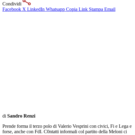
Condividi
Facebook
X
LinkedIn
Whatsapp
Copia Link
Stampa
Email
di
Sandro Renzi
Prende forma il terzo polo di Valerio Vesprini con civici, Fi e Lega e
forse, anche con FdI. C0ntatti informali col partito della Meloni ci