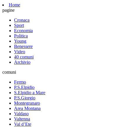
Home
pagine
Cronaca
Sport
Economia
Politica
Young
Benessere
Video
40 comuni
Archivio
comuni
Fermo
P.S.Elpidio
S.Elpidio a Mare
P.S.Giorgio
Montegranaro
Area Montana
Valdaso
Valtenna
Val d’Ete