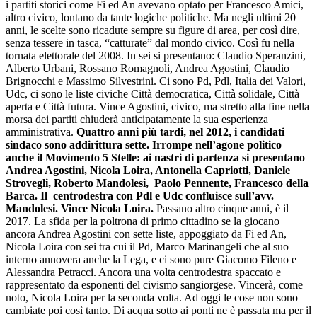
i partiti storici come Fi ed An avevano optato per Francesco Amici,
altro civico, lontano da tante logiche politiche. Ma negli ultimi 20
anni, le scelte sono ricadute sempre su figure di area, per così dire,
senza tessere in tasca, “catturate” dal mondo civico. Così fu nella
tornata elettorale del 2008. In sei si presentano: Claudio Speranzini,
Alberto Urbani, Rossano Romagnoli, Andrea Agostini, Claudio
Brignocchi e Massimo Silvestrini. Ci sono Pd, Pdl, Italia dei Valori,
Udc, ci sono le liste civiche Città democratica, Città solidale, Città
aperta e Città futura. Vince Agostini, civico, ma stretto alla fine nella
morsa dei partiti chiuderà anticipatamente la sua esperienza
amministrativa.
Quattro anni più tardi, nel 2012, i candidati
sindaco sono addirittura sette. Irrompe nell’agone politico
anche il Movimento 5 Stelle: ai nastri di partenza si presentano
Andrea Agostini, Nicola Loira, Antonella Capriotti, Daniele
Strovegli, Roberto Mandolesi, Paolo Pennente, Francesco della
Barca. Il centrodestra con Pdl e Udc confluisce sull’avv.
Mandolesi. Vince Nicola Loira.
Passano altro cinque anni, è il
2017. La sfida per la poltrona di primo cittadino se la giocano
ancora Andrea Agostini con sette liste, appoggiato da Fi ed An,
Nicola Loira con sei tra cui il Pd, Marco Marinangeli che al suo
interno annovera anche la Lega, e ci sono pure Giacomo Fileno e
Alessandra Petracci. Ancora una volta centrodestra spaccato e
rappresentato da esponenti del civismo sangiorgese. Vincerà, come
noto, Nicola Loira per la seconda volta. Ad oggi le cose non sono
cambiate poi così tanto. Di acqua sotto ai ponti ne è passata ma per il