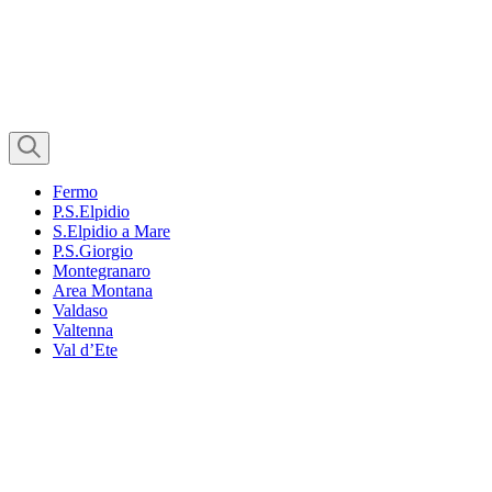
Fermo
P.S.Elpidio
S.Elpidio a Mare
P.S.Giorgio
Montegranaro
Area Montana
Valdaso
Valtenna
Val d’Ete