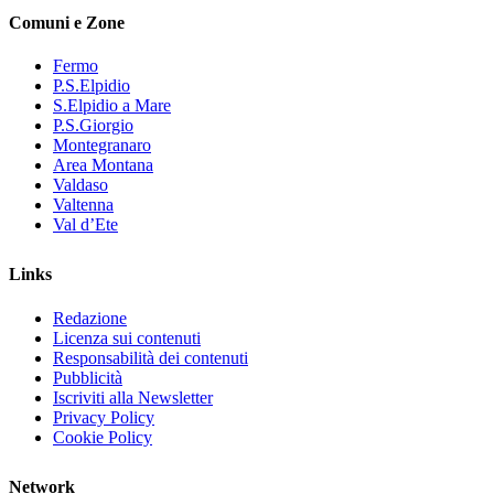
Comuni e Zone
Fermo
P.S.Elpidio
S.Elpidio a Mare
P.S.Giorgio
Montegranaro
Area Montana
Valdaso
Valtenna
Val d’Ete
Links
Redazione
Licenza sui contenuti
Responsabilità dei contenuti
Pubblicità
Iscriviti alla Newsletter
Privacy Policy
Cookie Policy
Network