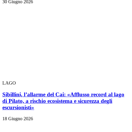
30 Giugno 2026
LAGO
Sibillini, l’allarme del Cai: «Afflusso record al lago
di Pilato, a rischio ecosistema e sicurezza degli
escursionisti»
18 Giugno 2026