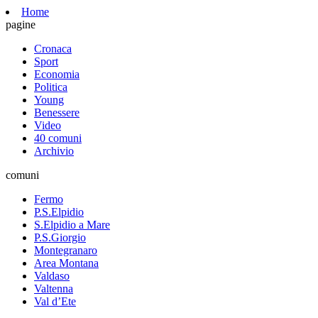
Home
pagine
Cronaca
Sport
Economia
Politica
Young
Benessere
Video
40 comuni
Archivio
comuni
Fermo
P.S.Elpidio
S.Elpidio a Mare
P.S.Giorgio
Montegranaro
Area Montana
Valdaso
Valtenna
Val d’Ete