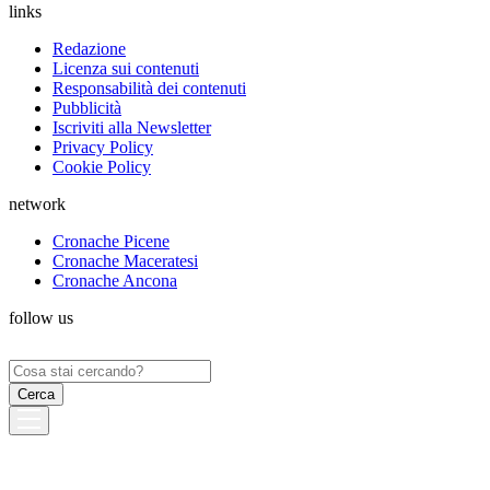
links
Redazione
Licenza sui contenuti
Responsabilità dei contenuti
Pubblicità
Iscriviti alla Newsletter
Privacy Policy
Cookie Policy
network
Cronache Picene
Cronache Maceratesi
Cronache Ancona
follow us
Ricerca
per: