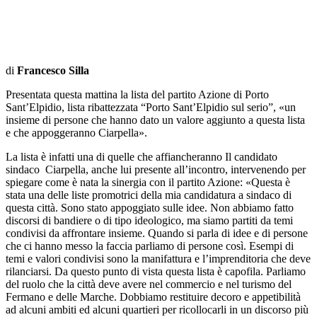
di
Francesco Silla
Presentata questa mattina la lista del partito Azione di Porto
Sant’Elpidio, lista ribattezzata “Porto Sant’Elpidio sul serio”, «un
insieme di persone che hanno dato un valore aggiunto a questa lista
e che appoggeranno Ciarpella».
La lista è infatti una di quelle che affiancheranno Il candidato
sindaco Ciarpella, anche lui presente all’incontro, intervenendo per
spiegare come è nata la sinergia con il partito Azione: «Questa è
stata una delle liste promotrici della mia candidatura a sindaco di
questa città. Sono stato appoggiato sulle idee. Non abbiamo fatto
discorsi di bandiere o di tipo ideologico, ma siamo partiti da temi
condivisi da affrontare insieme. Quando si parla di idee e di persone
che ci hanno messo la faccia parliamo di persone così. Esempi di
temi e valori condivisi sono la manifattura e l’imprenditoria che deve
rilanciarsi. Da questo punto di vista questa lista è capofila. Parliamo
del ruolo che la città deve avere nel commercio e nel turismo del
Fermano e delle Marche. Dobbiamo restituire decoro e appetibilità
ad alcuni ambiti ed alcuni quartieri per ricollocarli in un discorso più