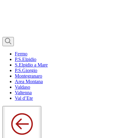
Fermo
P.S.Elpidio
S.Elpidio a Mare
P.S.Giorgio
Montegranaro
Area Montana
Valdaso
Valtenna
Val d’Ete