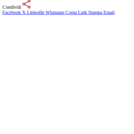
Condividi
Facebook
X
LinkedIn
Whatsapp
Copia Link
Stampa
Email