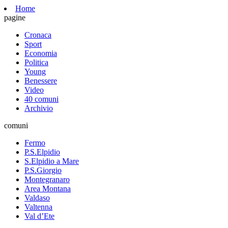
Home
pagine
Cronaca
Sport
Economia
Politica
Young
Benessere
Video
40 comuni
Archivio
comuni
Fermo
P.S.Elpidio
S.Elpidio a Mare
P.S.Giorgio
Montegranaro
Area Montana
Valdaso
Valtenna
Val d’Ete