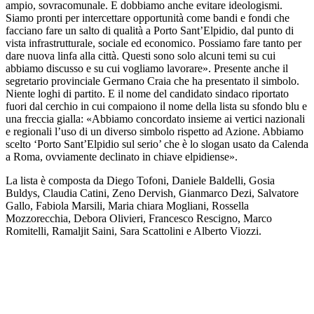
ampio, sovracomunale. E dobbiamo anche evitare ideologismi.
Siamo pronti per intercettare opportunità come bandi e fondi che
facciano fare un salto di qualità a Porto Sant’Elpidio, dal punto di
vista infrastrutturale, sociale ed economico. Possiamo fare tanto per
dare nuova linfa alla città. Questi sono solo alcuni temi su cui
abbiamo discusso e su cui vogliamo lavorare». Presente anche il
segretario provinciale Germano Craia che ha presentato il simbolo.
Niente loghi di partito. E il nome del candidato sindaco riportato
fuori dal cerchio in cui compaiono il nome della lista su sfondo blu e
una freccia gialla: «Abbiamo concordato insieme ai vertici nazionali
e regionali l’uso di un diverso simbolo rispetto ad Azione. Abbiamo
scelto ‘Porto Sant’Elpidio sul serio’ che è lo slogan usato da Calenda
a Roma, ovviamente declinato in chiave elpidiense».
La lista è composta da Diego Tofoni, Daniele Baldelli, Gosia
Buldys, Claudia Catini, Zeno Dervish, Gianmarco Dezi, Salvatore
Gallo, Fabiola Marsili, Maria chiara Mogliani, Rossella
Mozzorecchia, Debora Olivieri, Francesco Rescigno, Marco
Romitelli, Ramaljit Saini, Sara Scattolini e Alberto Viozzi.