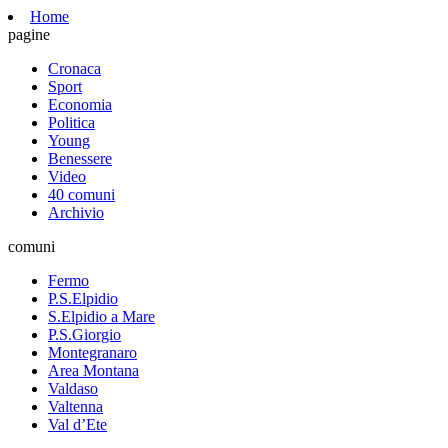
Home
pagine
Cronaca
Sport
Economia
Politica
Young
Benessere
Video
40 comuni
Archivio
comuni
Fermo
P.S.Elpidio
S.Elpidio a Mare
P.S.Giorgio
Montegranaro
Area Montana
Valdaso
Valtenna
Val d’Ete