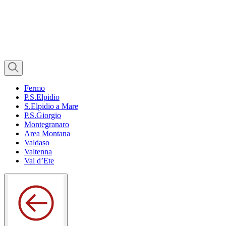
Fermo
P.S.Elpidio
S.Elpidio a Mare
P.S.Giorgio
Montegranaro
Area Montana
Valdaso
Valtenna
Val d’Ete