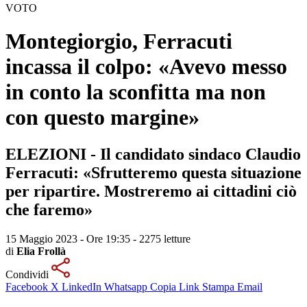
VOTO
Montegiorgio, Ferracuti
incassa il colpo: «Avevo messo
in conto la sconfitta ma non
con questo margine»
ELEZIONI - Il candidato sindaco Claudio
Ferracuti: «Sfrutteremo questa situazione
per ripartire. Mostreremo ai cittadini ciò
che faremo»
15 Maggio 2023 - Ore 19:35
-
2275 letture
di
Elia Frollà
Condividi
Facebook
X
LinkedIn
Whatsapp
Copia Link
Stampa
Email