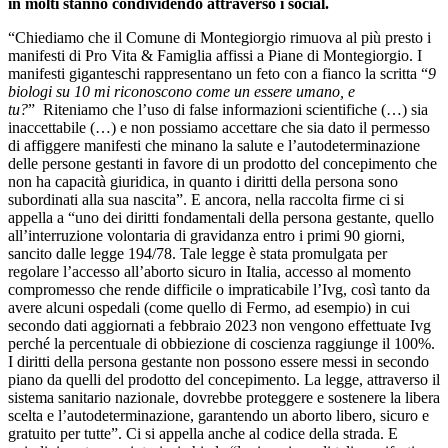
in molti stanno condividendo attraverso i social.
“Chiediamo che il Comune di Montegiorgio rimuova al più presto i
manifesti di Pro Vita & Famiglia affissi a Piane di Montegiorgio.
I
manifesti giganteschi rappresentano un feto con a fianco la scritta “
9
biologi su 10 mi riconoscono come un essere umano, e
tu?
”
Riteniamo che l’uso di false informazioni scientifiche (…) sia
inaccettabile (…) e non possiamo accettare che sia dato il permesso
di affiggere manifesti che minano la salute e l’autodeterminazione
delle persone gestanti in favore di un prodotto del concepimento che
non ha capacità giuridica, in quanto i diritti della persona sono
subordinati alla sua nascita”. E ancora, nella raccolta firme ci si
appella a “
uno dei diritti fondamentali della persona gestante, quello
all’interruzione volontaria di gravidanza entro i primi 90 giorni,
sancito dalle legge 194/78.
Tale legge è stata promulgata per
regolare l’accesso all’aborto sicuro in Italia, accesso al momento
compromesso che rende difficile o impraticabile l’Ivg, così tanto da
avere alcuni ospedali (come quello di Fermo, ad esempio) in cui
secondo dati aggiornati a febbraio 2023 non vengono effettuate Ivg
perché la percentuale di obbiezione di coscienza raggiunge il 100%.
I diritti della persona gestante non possono essere messi in secondo
piano da quelli del prodotto del concepimento. La legge, attraverso il
sistema sanitario nazionale, dovrebbe proteggere e sostenere la libera
scelta e l’autodeterminazione, garantendo un aborto libero, sicuro e
gratuito per tutte”. Ci si appella anche al codice della strada. E