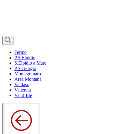
Fermo
P.S.Elpidio
S.Elpidio a Mare
P.S.Giorgio
Montegranaro
Area Montana
Valdaso
Valtenna
Val d’Ete