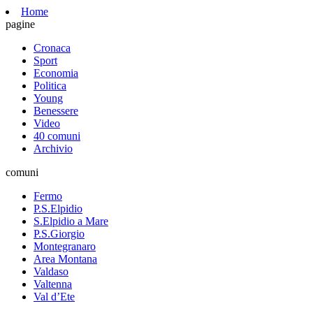
Home
pagine
Cronaca
Sport
Economia
Politica
Young
Benessere
Video
40 comuni
Archivio
comuni
Fermo
P.S.Elpidio
S.Elpidio a Mare
P.S.Giorgio
Montegranaro
Area Montana
Valdaso
Valtenna
Val d’Ete