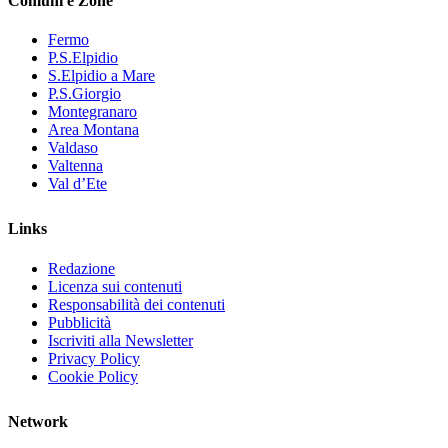
Comuni e Zone
Fermo
P.S.Elpidio
S.Elpidio a Mare
P.S.Giorgio
Montegranaro
Area Montana
Valdaso
Valtenna
Val d’Ete
Links
Redazione
Licenza sui contenuti
Responsabilità dei contenuti
Pubblicità
Iscriviti alla Newsletter
Privacy Policy
Cookie Policy
Network