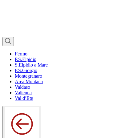
Fermo
P.S.Elpidio
S.Elpidio a Mare
P.S.Giorgio
Montegranaro
Area Montana
Valdaso
Valtenna
Val d’Ete