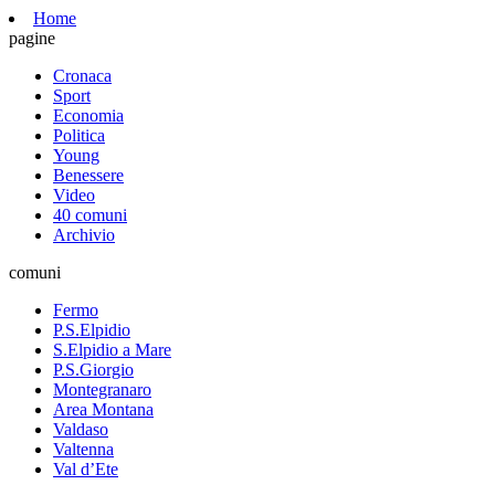
Home
pagine
Cronaca
Sport
Economia
Politica
Young
Benessere
Video
40 comuni
Archivio
comuni
Fermo
P.S.Elpidio
S.Elpidio a Mare
P.S.Giorgio
Montegranaro
Area Montana
Valdaso
Valtenna
Val d’Ete