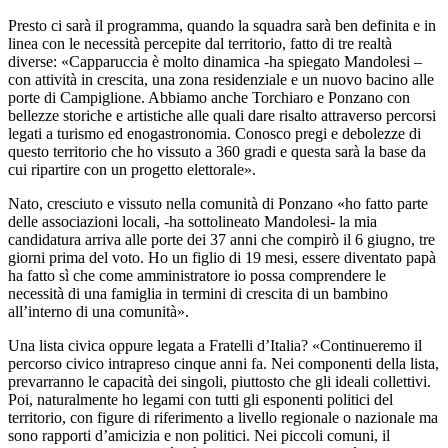
Presto ci sarà il programma, quando la squadra sarà ben definita e in
linea con le necessità percepite dal territorio, fatto di tre realtà
diverse: «Capparuccia è molto dinamica -ha spiegato Mandolesi –
con attività in crescita, una zona residenziale e un nuovo bacino alle
porte di Campiglione. Abbiamo anche Torchiaro e Ponzano con
bellezze storiche e artistiche alle quali dare risalto attraverso percorsi
legati a turismo ed enogastronomia. Conosco pregi e debolezze di
questo territorio che ho vissuto a 360 gradi e questa sarà la base da
cui ripartire con un progetto elettorale».
Nato, cresciuto e vissuto nella comunità di Ponzano «ho fatto parte
delle associazioni locali, -ha sottolineato Mandolesi- la mia
candidatura arriva alle porte dei 37 anni che compirò il 6 giugno, tre
giorni prima del voto. Ho un figlio di 19 mesi, essere diventato papà
ha fatto sì che come amministratore io possa comprendere le
necessità di una famiglia in termini di crescita di un bambino
all’interno di una comunità».
Una lista civica oppure legata a Fratelli d’Italia? «Continueremo il
percorso civico intrapreso cinque anni fa. Nei componenti della lista,
prevarranno le capacità dei singoli, piuttosto che gli ideali collettivi.
Poi, naturalmente ho legami con tutti gli esponenti politici del
territorio, con figure di riferimento a livello regionale o nazionale ma
sono rapporti d’amicizia e non politici. Nei piccoli comuni, il