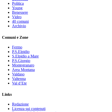
Politica
Young
Benessere
Video
40 comuni
Archivio
Comuni e Zone
Fermo
P.S.Elpidio
S.Elpidio a Mare
P.S.Giorgio
Montegranaro
Area Montana
Valdaso
Valtenna
Val d’Ete
Links
Redazione
Licenza sui contenuti