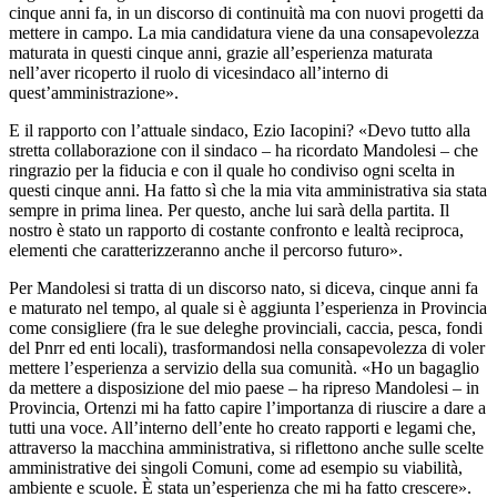
cinque anni fa, in un discorso di continuità ma con nuovi progetti da
mettere in campo. La mia candidatura viene da una consapevolezza
maturata in questi cinque anni, grazie all’esperienza maturata
nell’aver ricoperto il ruolo di vicesindaco all’interno di
quest’amministrazione».
E il rapporto con l’attuale sindaco, Ezio Iacopini? «Devo tutto alla
stretta collaborazione con il sindaco – ha ricordato Mandolesi – che
ringrazio per la fiducia e con il quale ho condiviso ogni scelta in
questi cinque anni. Ha fatto sì che la mia vita amministrativa sia stata
sempre in prima linea. Per questo, anche lui sarà della partita. Il
nostro è stato un rapporto di costante confronto e lealtà reciproca,
elementi che caratterizzeranno anche il percorso futuro».
Per Mandolesi si tratta di un discorso nato, si diceva, cinque anni fa
e maturato nel tempo, al quale si è aggiunta l’esperienza in Provincia
come consigliere (fra le sue deleghe provinciali, caccia, pesca, fondi
del Pnrr ed enti locali), trasformandosi nella consapevolezza di voler
mettere l’esperienza a servizio della sua comunità. «Ho un bagaglio
da mettere a disposizione del mio paese – ha ripreso Mandolesi – in
Provincia, Ortenzi mi ha fatto capire l’importanza di riuscire a dare a
tutti una voce. All’interno dell’ente ho creato rapporti e legami che,
attraverso la macchina amministrativa, si riflettono anche sulle scelte
amministrative dei singoli Comuni, come ad esempio su viabilità,
ambiente e scuole. È stata un’esperienza che mi ha fatto crescere».