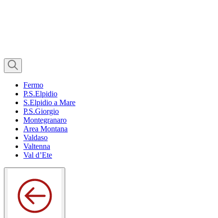
Fermo
P.S.Elpidio
S.Elpidio a Mare
P.S.Giorgio
Montegranaro
Area Montana
Valdaso
Valtenna
Val d’Ete