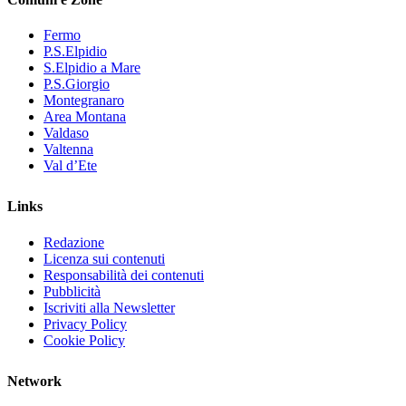
Fermo
P.S.Elpidio
S.Elpidio a Mare
P.S.Giorgio
Montegranaro
Area Montana
Valdaso
Valtenna
Val d’Ete
Links
Redazione
Licenza sui contenuti
Responsabilità dei contenuti
Pubblicità
Iscriviti alla Newsletter
Privacy Policy
Cookie Policy
Network