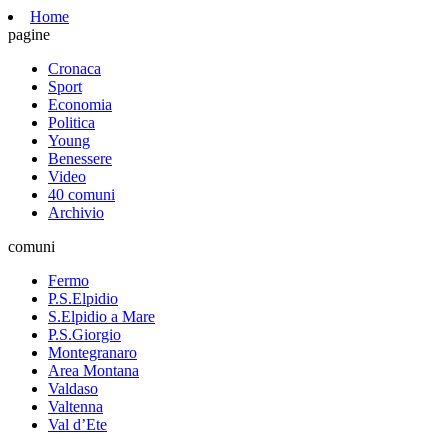
Home
pagine
Cronaca
Sport
Economia
Politica
Young
Benessere
Video
40 comuni
Archivio
comuni
Fermo
P.S.Elpidio
S.Elpidio a Mare
P.S.Giorgio
Montegranaro
Area Montana
Valdaso
Valtenna
Val d’Ete