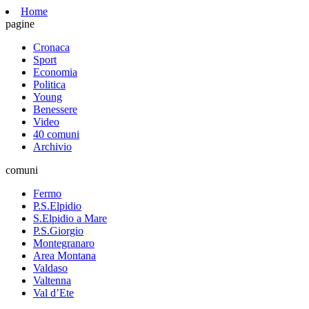
Home
pagine
Cronaca
Sport
Economia
Politica
Young
Benessere
Video
40 comuni
Archivio
comuni
Fermo
P.S.Elpidio
S.Elpidio a Mare
P.S.Giorgio
Montegranaro
Area Montana
Valdaso
Valtenna
Val d’Ete