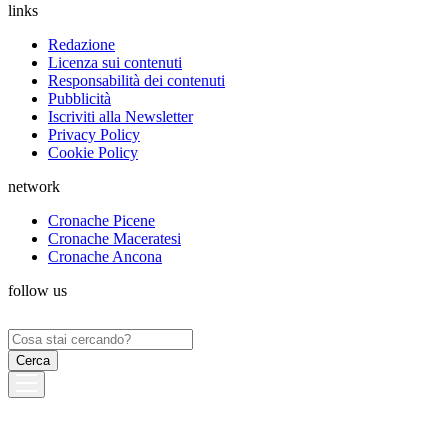
links
Redazione
Licenza sui contenuti
Responsabilità dei contenuti
Pubblicità
Iscriviti alla Newsletter
Privacy Policy
Cookie Policy
network
Cronache Picene
Cronache Maceratesi
Cronache Ancona
follow us
Ricerca
per: