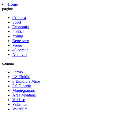
Home
pagine
Cronaca
Sport
Economia
Politica
Young
Benessere
Video
40 comuni
Archivio
comuni
Fermo
P.S.Elpidio
S.Elpidio a Mare
P.S.Giorgio
Montegranaro
Area Montana
Valdaso
Valtenna
Val d’Ete