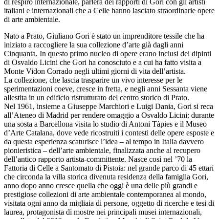
di respiro internazionale, parlerà dei rapporti di Gori con gli artisti
italiani e internazionali che a Celle hanno lasciato straordinarie opere
di arte ambientale.
Nato a Prato, Giuliano Gori è stato un imprenditore tessile che ha
iniziato a raccogliere la sua collezione d’arte già dagli anni
Cinquanta. In questo primo nucleo di opere erano inclusi dei dipinti
di Osvaldo Licini che Gori ha conosciuto e a cui ha fatto visita a
Monte Vidon Corrado negli ultimi giorni di vita dell’artista.
La collezione, che lascia trasparire un vivo interesse per le
sperimentazioni coeve, cresce in fretta, e negli anni Sessanta viene
allestita in un edificio ristrutturato del centro storico di Prato.
Nel 1961, insieme a Giuseppe Marchiori e Luigi Dania, Gori si reca
all’Ateneo di Madrid per rendere omaggio a Osvaldo Licini: durante
una sosta a Barcellona visita lo studio di Antoni Tàpies e il Museo
d’Arte Catalana, dove vede ricostruiti i contesti delle opere esposte e
da questa esperienza scaturisce l’idea – al tempo in Italia davvero
pionieristica – dell’arte ambientale, finalizzata anche al recupero
dell’antico rapporto artista-committente. Nasce così nel ’70 la
Fattoria di Celle a Santomato di Pistoia: nel grande parco di 45 ettari
che circonda la villa storica divenuta residenza della famiglia Gori,
anno dopo anno cresce quella che oggi è una delle più grandi e
prestigiose collezioni di arte ambientale contemporanea al mondo,
visitata ogni anno da migliaia di persone, oggetto di ricerche e tesi di
laurea, protagonista di mostre nei principali musei internazionali,