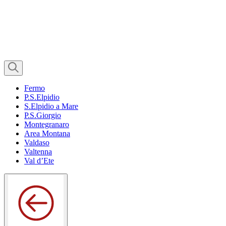
Fermo
P.S.Elpidio
S.Elpidio a Mare
P.S.Giorgio
Montegranaro
Area Montana
Valdaso
Valtenna
Val d’Ete