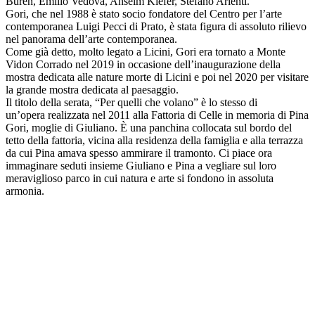
Buren, Emilio Vedova, Anselm Kiefer, Stefano Arienti.
Gori, che nel 1988 è stato socio fondatore del Centro per l’arte
contemporanea Luigi Pecci di Prato, è stata figura di assoluto rilievo
nel panorama dell’arte contemporanea.
Come già detto, molto legato a Licini, Gori era tornato a Monte
Vidon Corrado nel 2019 in occasione dell’inaugurazione della
mostra dedicata alle nature morte di Licini e poi nel 2020 per visitare
la grande mostra dedicata al paesaggio.
Il titolo della serata, “Per quelli che volano” è lo stesso di
un’opera realizzata nel 2011 alla Fattoria di Celle in memoria di Pina
Gori, moglie di Giuliano. È una panchina collocata sul bordo del
tetto della fattoria, vicina alla residenza della famiglia e alla terrazza
da cui Pina amava spesso ammirare il tramonto. Ci piace ora
immaginare seduti insieme Giuliano e Pina a vegliare sul loro
meraviglioso parco in cui natura e arte si fondono in assoluta
armonia.