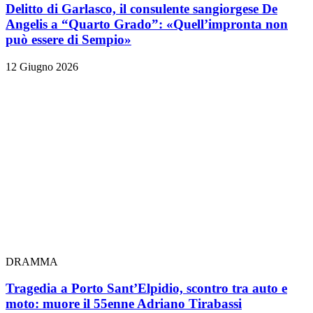
Delitto di Garlasco, il consulente sangiorgese De
Angelis a “Quarto Grado”: «Quell’impronta non
può essere di Sempio»
12 Giugno 2026
DRAMMA
Tragedia a Porto Sant’Elpidio, scontro tra auto e
moto: muore il 55enne Adriano Tirabassi