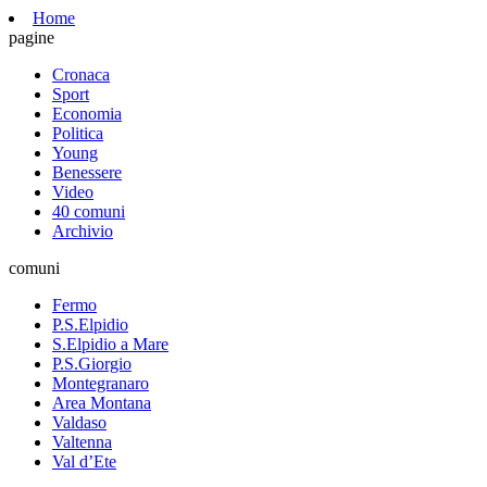
Home
pagine
Cronaca
Sport
Economia
Politica
Young
Benessere
Video
40 comuni
Archivio
comuni
Fermo
P.S.Elpidio
S.Elpidio a Mare
P.S.Giorgio
Montegranaro
Area Montana
Valdaso
Valtenna
Val d’Ete