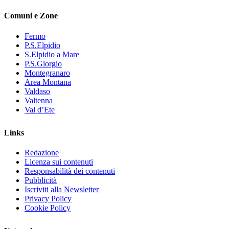
Comuni e Zone
Fermo
P.S.Elpidio
S.Elpidio a Mare
P.S.Giorgio
Montegranaro
Area Montana
Valdaso
Valtenna
Val d’Ete
Links
Redazione
Licenza sui contenuti
Responsabilità dei contenuti
Pubblicità
Iscriviti alla Newsletter
Privacy Policy
Cookie Policy