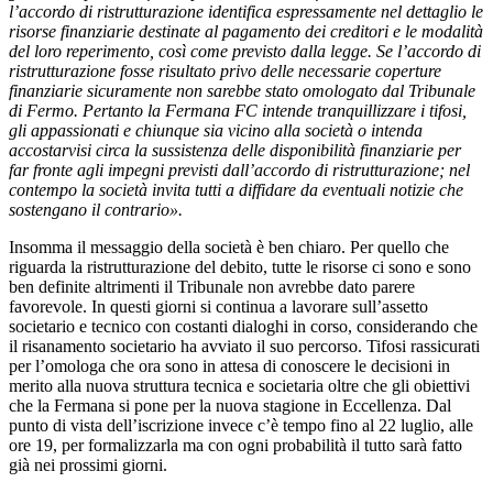
l’accordo di ristrutturazione identifica espressamente nel dettaglio le
risorse finanziarie destinate al pagamento dei creditori e le modalità
del loro reperimento, così come previsto dalla legge. Se l’accordo di
ristrutturazione fosse risultato privo delle necessarie coperture
finanziarie sicuramente non sarebbe stato omologato dal Tribunale
di Fermo. Pertanto la Fermana FC intende tranquillizzare i tifosi,
gli appassionati e chiunque sia vicino alla società o intenda
accostarvisi circa la sussistenza delle disponibilità finanziarie per
far fronte agli impegni previsti dall’accordo di ristrutturazione; nel
contempo la società invita tutti a diffidare da eventuali notizie che
sostengano il contrario
».
Insomma il messaggio della società è ben chiaro. Per quello che
riguarda la ristrutturazione del debito, tutte le risorse ci sono e sono
ben definite altrimenti il Tribunale non avrebbe dato parere
favorevole. In questi giorni si continua a lavorare sull’assetto
societario e tecnico con costanti dialoghi in corso, considerando che
il risanamento societario ha avviato il suo percorso. Tifosi rassicurati
per l’omologa che ora sono in attesa di conoscere le decisioni in
merito alla nuova struttura tecnica e societaria oltre che gli obiettivi
che la Fermana si pone per la nuova stagione in Eccellenza. Dal
punto di vista dell’iscrizione invece c’è tempo fino al 22 luglio, alle
ore 19, per formalizzarla ma con ogni probabilità il tutto sarà fatto
già nei prossimi giorni.