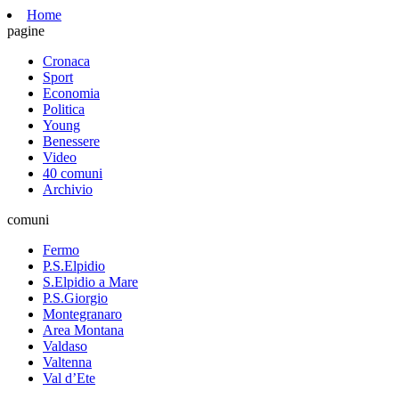
Home
pagine
Cronaca
Sport
Economia
Politica
Young
Benessere
Video
40 comuni
Archivio
comuni
Fermo
P.S.Elpidio
S.Elpidio a Mare
P.S.Giorgio
Montegranaro
Area Montana
Valdaso
Valtenna
Val d’Ete