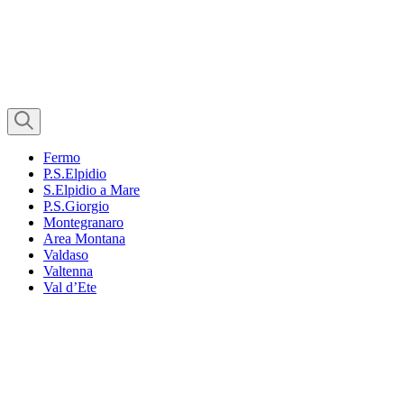
Fermo
P.S.Elpidio
S.Elpidio a Mare
P.S.Giorgio
Montegranaro
Area Montana
Valdaso
Valtenna
Val d’Ete