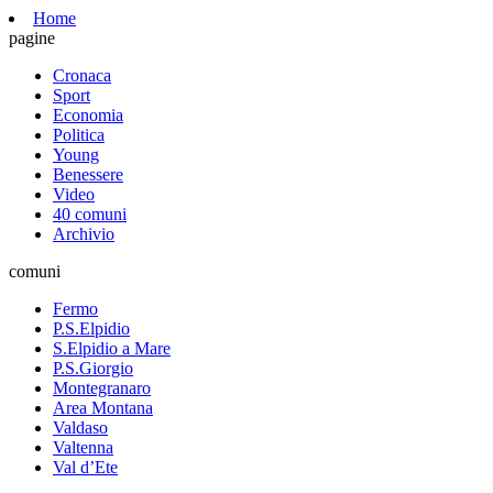
Home
pagine
Cronaca
Sport
Economia
Politica
Young
Benessere
Video
40 comuni
Archivio
comuni
Fermo
P.S.Elpidio
S.Elpidio a Mare
P.S.Giorgio
Montegranaro
Area Montana
Valdaso
Valtenna
Val d’Ete