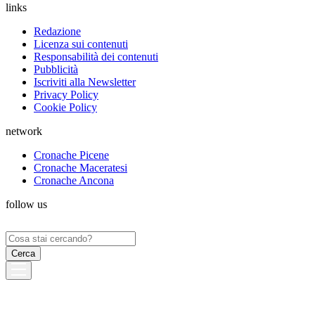
links
Redazione
Licenza sui contenuti
Responsabilità dei contenuti
Pubblicità
Iscriviti alla Newsletter
Privacy Policy
Cookie Policy
network
Cronache Picene
Cronache Maceratesi
Cronache Ancona
follow us
Ricerca
per: