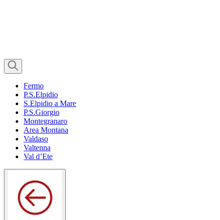
Fermo
P.S.Elpidio
S.Elpidio a Mare
P.S.Giorgio
Montegranaro
Area Montana
Valdaso
Valtenna
Val d’Ete