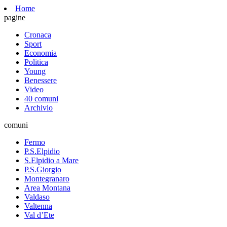
Home
pagine
Cronaca
Sport
Economia
Politica
Young
Benessere
Video
40 comuni
Archivio
comuni
Fermo
P.S.Elpidio
S.Elpidio a Mare
P.S.Giorgio
Montegranaro
Area Montana
Valdaso
Valtenna
Val d’Ete