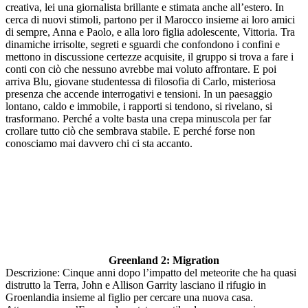
creativa, lei una giornalista brillante e stimata anche all’estero. In
cerca di nuovi stimoli, partono per il Marocco insieme ai loro amici
di sempre, Anna e Paolo, e alla loro figlia adolescente, Vittoria. Tra
dinamiche irrisolte, segreti e sguardi che confondono i confini e
mettono in discussione certezze acquisite, il gruppo si trova a fare i
conti con ciò che nessuno avrebbe mai voluto affrontare. E poi
arriva Blu, giovane studentessa di filosofia di Carlo, misteriosa
presenza che accende interrogativi e tensioni. In un paesaggio
lontano, caldo e immobile, i rapporti si tendono, si rivelano, si
trasformano. Perché a volte basta una crepa minuscola per far
crollare tutto ciò che sembrava stabile. E perché forse non
conosciamo mai davvero chi ci sta accanto.
Greenland 2: Migration
Descrizione: Cinque anni dopo l’impatto del meteorite che ha quasi
distrutto la Terra, John e Allison Garrity lasciano il rifugio in
Groenlandia insieme al figlio per cercare una nuova casa.