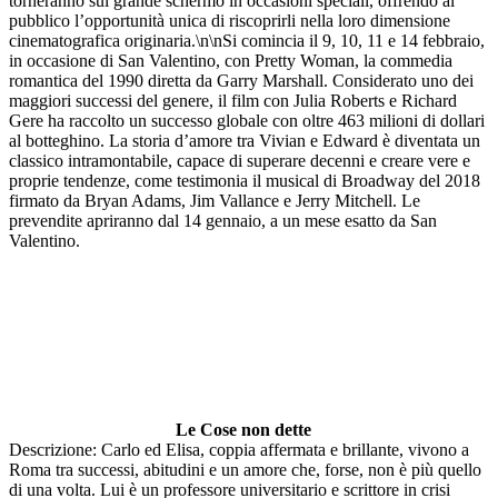
torneranno sul grande schermo in occasioni speciali, offrendo al
pubblico l’opportunità unica di riscoprirli nella loro dimensione
cinematografica originaria.\n\nSi comincia il 9, 10, 11 e 14 febbraio,
in occasione di San Valentino, con Pretty Woman, la commedia
romantica del 1990 diretta da Garry Marshall. Considerato uno dei
maggiori successi del genere, il film con Julia Roberts e Richard
Gere ha raccolto un successo globale con oltre 463 milioni di dollari
al botteghino. La storia d’amore tra Vivian e Edward è diventata un
classico intramontabile, capace di superare decenni e creare vere e
proprie tendenze, come testimonia il musical di Broadway del 2018
firmato da Bryan Adams, Jim Vallance e Jerry Mitchell. Le
prevendite apriranno dal 14 gennaio, a un mese esatto da San
Valentino.
Le Cose non dette
Descrizione: Carlo ed Elisa, coppia affermata e brillante, vivono a
Roma tra successi, abitudini e un amore che, forse, non è più quello
di una volta. Lui è un professore universitario e scrittore in crisi