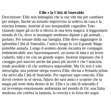
Ellie e la Città di Smeraldo
Descrizione: Ellie non immagina che la sua vita stia per cambiare
per sempre, finché un tornado improvviso la solleva da casa e la
trascina lontano, insieme al suo inseparabile cagnolino Toto.
Quando riapre gli occhi si ritrova in una terra magica: il leggendario
mondo di Oz, dove le montagne sembrano dipinte e gli animali…
parlano. Per tornare dalla sua famiglia, Ellie deve raggiungere la
splendida Città di Smeraldo, l’unico luogo in cui il grande Mago
potrebbe aiutarla. Lungo il sentiero dorato incontra tre compagni
indimenticabili: uno Spaventapasseri, un uomo di latta e un leone
codardo, tutti e tre con un grande sogno. Insieme imparano che il
coraggio può nascere anche dai passi più incerti e che l’amicizia
rende possibile ciò che sembrava impossibile. Ma Oz non è solo
meraviglia: una potente strega osserva Ellie, decisa a fermarla prima
che arrivi alla Città di Smeraldo. Per superare ogni ostacolo, Ellie
dovrà credere in sé stessa, fidarsi dei suoi amici e scoprire che la
magia più forte abita dentro di lei. Ellie e la città di smeraldo è
un’avventura emozionante ambientata nel mondo di Oz: una fiaba
moderna che celebra la fantasia, la crescita e la forza dei sogni.