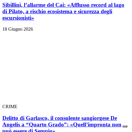
Sibillini, l’allarme del Cai: «Afflusso record al lago
di Pilato, a rischio ecosistema e sicurezza degli
escursionisti»
18 Giugno 2026
CRIME
Delitto di Garlasco, il consulente sangiorgese De
Angelis a “Quarto Grado”: «Quell’impronta non
può essere di Sempio»