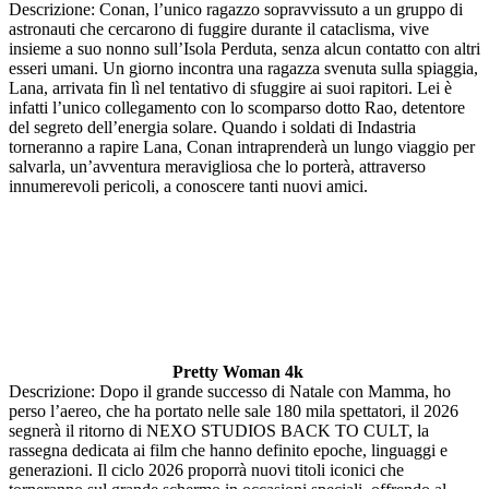
Descrizione: Conan, l’unico ragazzo sopravvissuto a un gruppo di
astronauti che cercarono di fuggire durante il cataclisma, vive
insieme a suo nonno sull’Isola Perduta, senza alcun contatto con altri
esseri umani. Un giorno incontra una ragazza svenuta sulla spiaggia,
Lana, arrivata fin lì nel tentativo di sfuggire ai suoi rapitori. Lei è
infatti l’unico collegamento con lo scomparso dotto Rao, detentore
del segreto dell’energia solare. Quando i soldati di Indastria
torneranno a rapire Lana, Conan intraprenderà un lungo viaggio per
salvarla, un’avventura meravigliosa che lo porterà, attraverso
innumerevoli pericoli, a conoscere tanti nuovi amici.
Pretty Woman 4k
Descrizione: Dopo il grande successo di Natale con Mamma, ho
perso l’aereo, che ha portato nelle sale 180 mila spettatori, il 2026
segnerà il ritorno di NEXO STUDIOS BACK TO CULT, la
rassegna dedicata ai film che hanno definito epoche, linguaggi e
generazioni. Il ciclo 2026 proporrà nuovi titoli iconici che