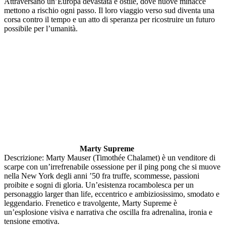
Attraversano un’Europa devastata e ostile, dove nuove minacce
mettono a rischio ogni passo. Il loro viaggio verso sud diventa una
corsa contro il tempo e un atto di speranza per ricostruire un futuro
possibile per l’umanità.
Marty Supreme
Descrizione: Marty Mauser (Timothée Chalamet) è un venditore di
scarpe con un’irrefrenabile ossessione per il ping pong che si muove
nella New York degli anni ’50 fra truffe, scommesse, passioni
proibite e sogni di gloria. Un’esistenza rocambolesca per un
personaggio larger than life, eccentrico e ambiziosissimo, smodato e
leggendario. Frenetico e travolgente, Marty Supreme è
un’esplosione visiva e narrativa che oscilla fra adrenalina, ironia e
tensione emotiva.