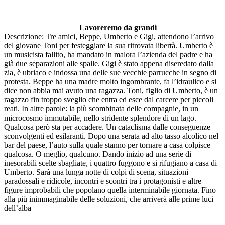
Lavoreremo da grandi
Descrizione: Tre amici, Beppe, Umberto e Gigi, attendono l’arrivo
del giovane Toni per festeggiare la sua ritrovata libertà. Umberto è
un musicista fallito, ha mandato in malora l’azienda del padre e ha
già due separazioni alle spalle. Gigi è stato appena diseredato dalla
zia, è ubriaco e indossa una delle sue vecchie parrucche in segno di
protesta. Beppe ha una madre molto ingombrante, fa l’idraulico e si
dice non abbia mai avuto una ragazza. Toni, figlio di Umberto, è un
ragazzo fin troppo sveglio che entra ed esce dal carcere per piccoli
reati. In altre parole: la più scombinata delle compagnie, in un
microcosmo immutabile, nello stridente splendore di un lago.
Qualcosa però sta per accadere. Un cataclisma dalle conseguenze
sconvolgenti ed esilaranti. Dopo una serata ad alto tasso alcolico nel
bar del paese, l’auto sulla quale stanno per tornare a casa colpisce
qualcosa. O meglio, qualcuno. Dando inizio ad una serie di
inesorabili scelte sbagliate, i quattro fuggono e si rifugiano a casa di
Umberto. Sarà una lunga notte di colpi di scena, situazioni
paradossali e ridicole, incontri e scontri tra i protagonisti e altre
figure improbabili che popolano quella interminabile giornata. Fino
alla più inimmaginabile delle soluzioni, che arriverà alle prime luci
dell’alba