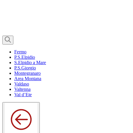
Fermo
P.S.Elpidio
S.Elpidio a Mare
P.S.Giorgio
Montegranaro
Area Montana
Valdaso
Valtenna
Val d’Ete