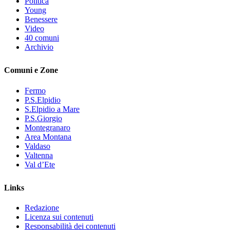
Politica
Young
Benessere
Video
40 comuni
Archivio
Comuni e Zone
Fermo
P.S.Elpidio
S.Elpidio a Mare
P.S.Giorgio
Montegranaro
Area Montana
Valdaso
Valtenna
Val d’Ete
Links
Redazione
Licenza sui contenuti
Responsabilità dei contenuti