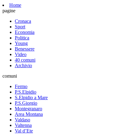
Home
pagine
Cronaca
Sport
Economia
Politica
Young
Benessere
Video
40 comuni
Archivio
comuni
Fermo
P.S.Elpidio
S.Elpidio a Mare
P.S.Giorgio
Montegranaro
Area Montana
Valdaso
Valtenna
Val d’Ete