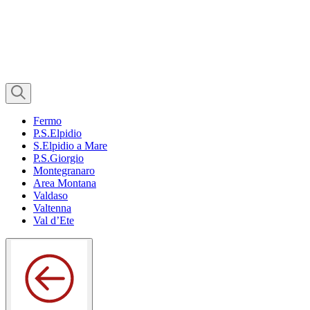
Fermo
P.S.Elpidio
S.Elpidio a Mare
P.S.Giorgio
Montegranaro
Area Montana
Valdaso
Valtenna
Val d’Ete