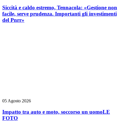
Siccità e caldo estremo, Tennacola: «Gestione non
facile, serve prudenza. Importanti gli investimenti
del Pnrr»
05 Agosto 2026
Impatto tra auto e moto, soccorso un uomo
LE
FOTO