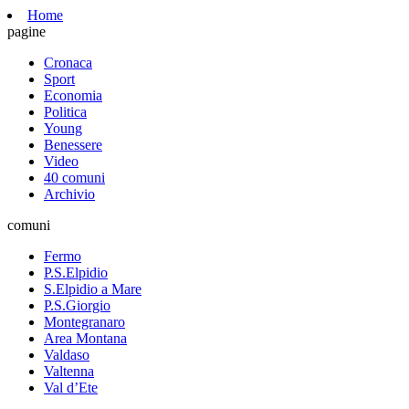
Home
pagine
Cronaca
Sport
Economia
Politica
Young
Benessere
Video
40 comuni
Archivio
comuni
Fermo
P.S.Elpidio
S.Elpidio a Mare
P.S.Giorgio
Montegranaro
Area Montana
Valdaso
Valtenna
Val d’Ete