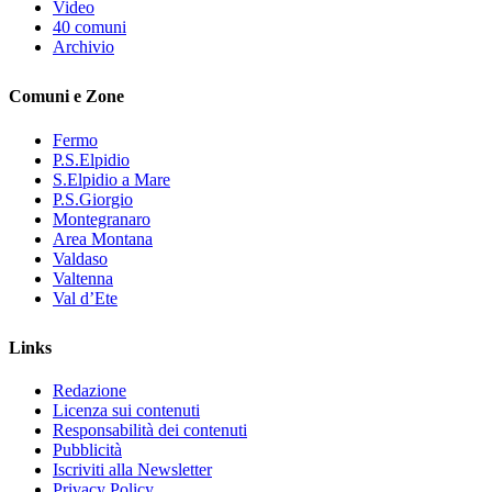
Video
40 comuni
Archivio
Comuni e Zone
Fermo
P.S.Elpidio
S.Elpidio a Mare
P.S.Giorgio
Montegranaro
Area Montana
Valdaso
Valtenna
Val d’Ete
Links
Redazione
Licenza sui contenuti
Responsabilità dei contenuti
Pubblicità
Iscriviti alla Newsletter
Privacy Policy