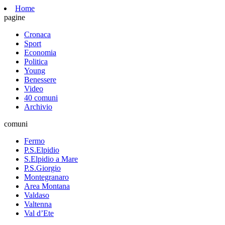
Home
pagine
Cronaca
Sport
Economia
Politica
Young
Benessere
Video
40 comuni
Archivio
comuni
Fermo
P.S.Elpidio
S.Elpidio a Mare
P.S.Giorgio
Montegranaro
Area Montana
Valdaso
Valtenna
Val d’Ete