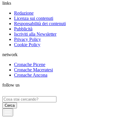
links
Redazione
Licenza sui contenuti
Responsabilità dei contenuti
Pubblicità
Iscriviti alla Newsletter
Privacy Policy
Cookie Policy
network
Cronache Picene
Cronache Maceratesi
Cronache Ancona
follow us
Ricerca
per: