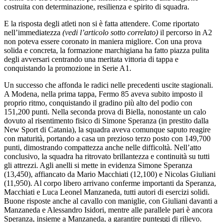
costruita con determinazione, resilienza e spirito di squadra.
E la risposta degli atleti non si è fatta attendere. Come riportato
nell’immediatezza
(vedi l’articolo sotto correlato)
il percorso in A2
non poteva essere coronato in maniera migliore. Con una prova
solida e concreta, la formazione marchigiana ha fatto piazza pulita
degli avversari centrando una meritata vittoria di tappa e
conquistando la promozione in Serie A1.
Un successo che affonda le radici nelle precedenti uscite stagionali.
A Modena, nella prima tappa, Fermo 85 aveva subito imposto il
proprio ritmo, conquistando il gradino più alto del podio con
151,200 punti. Nella seconda prova di Biella, nonostante un calo
dovuto al risentimento fisico di Simone Speranza (in prestito dalla
New Sport di Catania), la squadra aveva comunque saputo reagire
con maturità, portando a casa un prezioso terzo posto con 149,700
punti, dimostrando compattezza anche nelle difficoltà. Nell’atto
conclusivo, la squadra ha ritrovato brillantezza e continuità su tutti
gli attrezzi. Agli anelli si mette in evidenza Simone Speranza
(13,450), affiancato da Mario Macchiati (12,100) e Nicolas Giuliani
(11,950). Al corpo libero arrivano conferme importanti da Speranza,
Macchiati e Luca Leonel Manzaneda, tutti autori di esercizi solidi.
Buone risposte anche al cavallo con maniglie, con Giuliani davanti a
Manzaneda e Alessandro Isidori, mentre alle parallele pari è ancora
Speranza, insieme a Manzaneda, a garantire punteggi di rilievo.