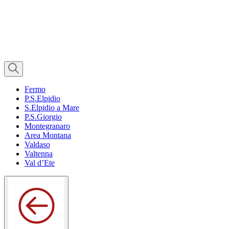
Fermo
P.S.Elpidio
S.Elpidio a Mare
P.S.Giorgio
Montegranaro
Area Montana
Valdaso
Valtenna
Val d’Ete