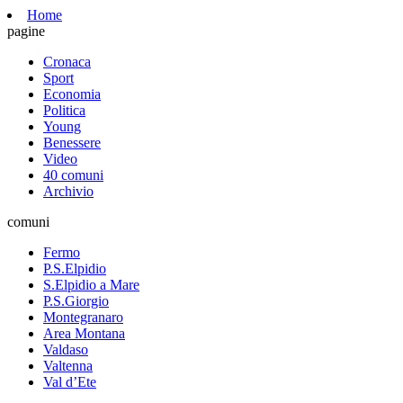
Home
pagine
Cronaca
Sport
Economia
Politica
Young
Benessere
Video
40 comuni
Archivio
comuni
Fermo
P.S.Elpidio
S.Elpidio a Mare
P.S.Giorgio
Montegranaro
Area Montana
Valdaso
Valtenna
Val d’Ete