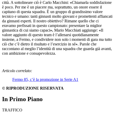
città. A sottolineare ciò è Carlo Macchini:
«
Chiamarla soddisfazione
è poco. Per me è un piacere ma, soprattutto, un onore essere il
capitano di questa squadra. È un gruppo di grandissimo valore
tecnico e umano: tanti ginnasti molto giovani e promettenti affiancati
da ginnasti esperti. Il nostro obiettivo? Rimane quello che ci
eravamo prefissati in questo campionato: presentare la miglior
ginnastica di cui siamo capaci
».
Mario Macchiati aggiunge:
«
Il
valore aggiunto di questo team è l’allenarsi quotidianamente
insieme, a Fermo, e condividere non solo i momenti di gara ma tutto
ciò che c’è dietro il risultato e l’esercizio in sé
»
. Parole che
raccontano al meglio l’identità di una squadra che guarda già avanti,
con ambizione e consapevolezza.
Articolo correlato:
Fermo 85, c’è la promozione in Serie A1
© RIPRODUZIONE RISERVATA
In Primo Piano
TRAFFICO