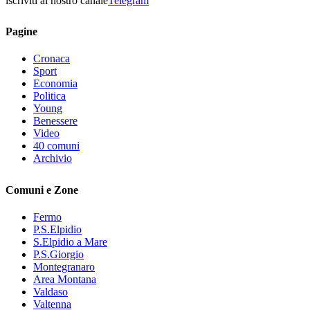
iscriviti al nostro canale
Telegram
Pagine
Cronaca
Sport
Economia
Politica
Young
Benessere
Video
40 comuni
Archivio
Comuni e Zone
Fermo
P.S.Elpidio
S.Elpidio a Mare
P.S.Giorgio
Montegranaro
Area Montana
Valdaso
Valtenna