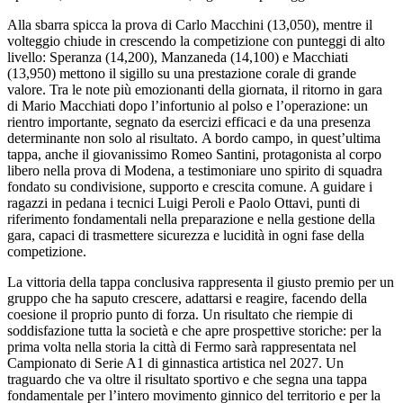
Alla sbarra spicca la prova di Carlo Macchini (13,050), mentre il
volteggio chiude in crescendo la competizione con punteggi di alto
livello: Speranza (14,200), Manzaneda (14,100) e Macchiati
(13,950) mettono il sigillo su una prestazione corale di grande
valore. Tra le note più emozionanti della giornata, il ritorno in gara
di Mario Macchiati dopo l’infortunio al polso e l’operazione: un
rientro importante, segnato da esercizi efficaci e da una presenza
determinante non solo al risultato. A bordo campo, in quest’ultima
tappa, anche il giovanissimo Romeo Santini, protagonista al corpo
libero nella prova di Modena, a testimoniare uno spirito di squadra
fondato su condivisione, supporto e crescita comune. A guidare i
ragazzi in pedana i tecnici Luigi Peroli e Paolo Ottavi, punti di
riferimento fondamentali nella preparazione e nella gestione della
gara, capaci di trasmettere sicurezza e lucidità in ogni fase della
competizione.
La vittoria della tappa conclusiva rappresenta il giusto premio per un
gruppo che ha saputo crescere, adattarsi e reagire, facendo della
coesione il proprio punto di forza. Un risultato che riempie di
soddisfazione tutta la società e che apre prospettive storiche: per la
prima volta nella storia la città di Fermo sarà rappresentata nel
Campionato di Serie A1 di ginnastica artistica nel 2027. Un
traguardo che va oltre il risultato sportivo e che segna una tappa
fondamentale per l’intero movimento ginnico del territorio e per la