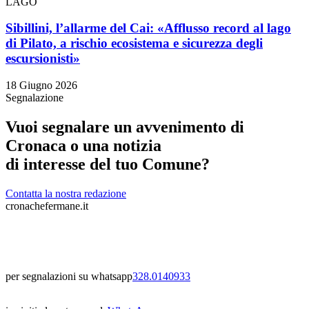
LAGO
Sibillini, l’allarme del Cai: «Afflusso record al lago
di Pilato, a rischio ecosistema e sicurezza degli
escursionisti»
18 Giugno 2026
Segnalazione
Vuoi segnalare un avvenimento di
Cronaca o una notizia
di interesse del tuo Comune?
Contatta la nostra redazione
cronachefermane.it
per segnalazioni su whatsapp
328.0140933