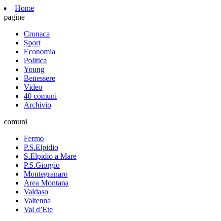
Home
pagine
Cronaca
Sport
Economia
Politica
Young
Benessere
Video
40 comuni
Archivio
comuni
Fermo
P.S.Elpidio
S.Elpidio a Mare
P.S.Giorgio
Montegranaro
Area Montana
Valdaso
Valtenna
Val d’Ete