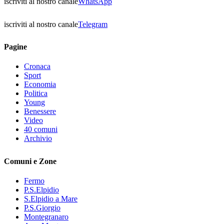
iscriviti al nostro canale
WhatsApp
iscriviti al nostro canale
Telegram
Pagine
Cronaca
Sport
Economia
Politica
Young
Benessere
Video
40 comuni
Archivio
Comuni e Zone
Fermo
P.S.Elpidio
S.Elpidio a Mare
P.S.Giorgio
Montegranaro