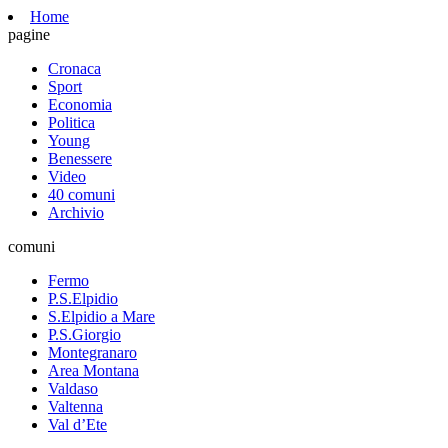
Home
pagine
Cronaca
Sport
Economia
Politica
Young
Benessere
Video
40 comuni
Archivio
comuni
Fermo
P.S.Elpidio
S.Elpidio a Mare
P.S.Giorgio
Montegranaro
Area Montana
Valdaso
Valtenna
Val d’Ete