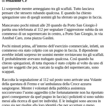
di
redazione CF
Li sorprende mentre armeggiano tra gli scaffali. Tutto lasciava
pensare che stessero rubando qualcosa. E quando ha chiesto
spiegazione uno di quegli uomini gli ha sferrato un pugno in faccia.
Mancavano pochi minuti alle 20 quando da Porto San Giorgio è
partita una telefonata al 112 per segnalare l’aggressione subita da un
commesso di un supermercato in centro, a Porto San Giorgio, in via
Annibal Caro, zona piazza Gaslini.
Pochi minuti prima, all’interno dell’esercizio commerciale, infatti, un
commesso era stato colpito con un pugno in faccia. Il dipendente
avrebbe infatti sorpreso tre uomini mentre rovistavano tra gli scaffali.
E probabilmente avevano trafugato qualcosa. Così quando ha
chiesto spiegazioni, di tutta risposta è stato colpito al volto da uno di
quei tre soggetti che poi, varcato la soglia del supermercato, sono
scappati.
Raccolta la segnalazione al 112 sul posto sono arrivate una Volante
della questura di Fermo e un’ambulanza della Croce azzurra
sangiorgese. Mentre i volontari della pubblica assistenza
soccorrevano l’uomo aggredito (che fortunatamente non ha riportato
gravi conseguenze da quel pugno in faccia) i poliziotti si sono subito
messi alla ricerca di quei tre individui. E le indagini sono ancora in
corso sia per risalire alla loro identità che per accertare o meno