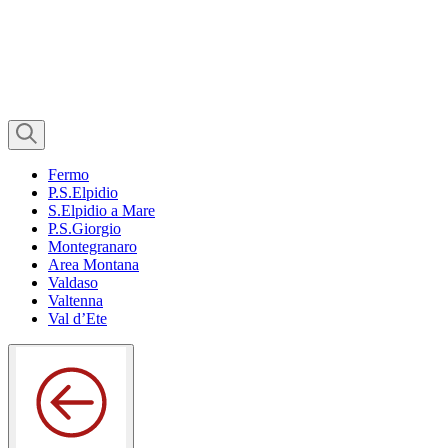
Fermo
P.S.Elpidio
S.Elpidio a Mare
P.S.Giorgio
Montegranaro
Area Montana
Valdaso
Valtenna
Val d’Ete