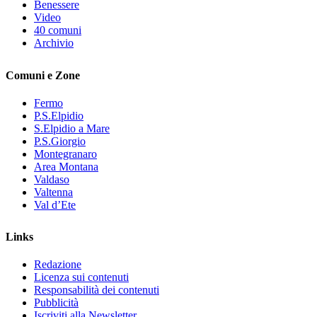
Benessere
Video
40 comuni
Archivio
Comuni e Zone
Fermo
P.S.Elpidio
S.Elpidio a Mare
P.S.Giorgio
Montegranaro
Area Montana
Valdaso
Valtenna
Val d’Ete
Links
Redazione
Licenza sui contenuti
Responsabilità dei contenuti
Pubblicità
Iscriviti alla Newsletter