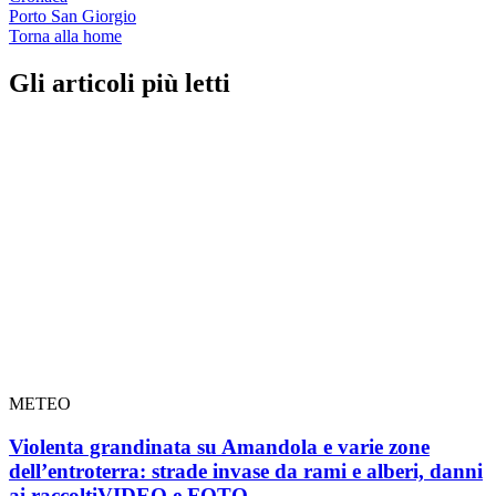
Porto San Giorgio
Torna alla home
Gli articoli più letti
METEO
Violenta grandinata su Amandola e varie zone
dell’entroterra: strade invase da rami e alberi, danni
ai raccolti
VIDEO e FOTO