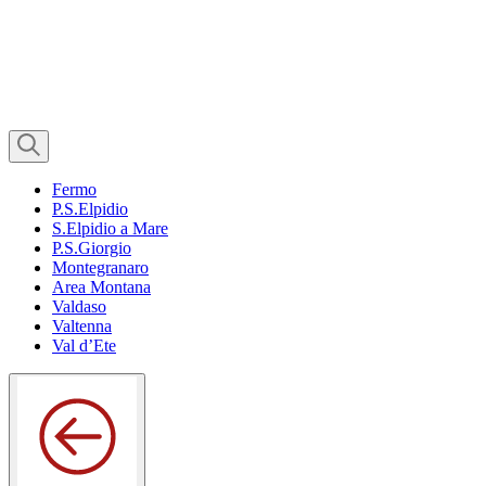
Fermo
P.S.Elpidio
S.Elpidio a Mare
P.S.Giorgio
Montegranaro
Area Montana
Valdaso
Valtenna
Val d’Ete