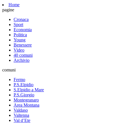
Home
pagine
Cronaca
Sport
Economia
Politica
Young
Benessere
Video
40 comuni
Archivio
comuni
Fermo
P.S.Elpidio
S.Elpidio a Mare
P.S.Giorgio
Montegranaro
Area Montana
Valdaso
Valtenna
Val d’Ete