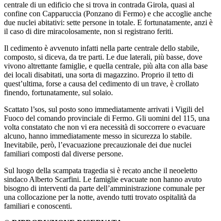
centrale di un edificio che si trova in contrada Girola, quasi al
confine con Capparuccia (Ponzano di Fermo) e che accoglie anche
due nuclei abitativi: sette persone in totale. E fortunatamente, anzi è
il caso di dire miracolosamente, non si registrano feriti.
Il cedimento è avvenuto infatti nella parte centrale dello stabile,
composto, si diceva, da tre parti. Le due laterali, più basse, dove
vivono altrettante famiglie, e quella centrale, più alta con alla base
dei locali disabitati, una sorta di magazzino. Proprio il tetto di
quest’ultima, forse a causa del cedimento di un trave, è crollato
finendo, fortunatamente, sul solaio.
Scattato l’sos, sul posto sono immediatamente arrivati i Vigili del
Fuoco del comando provinciale di Fermo. Gli uomini del 115, una
volta constatato che non vi era necessità di soccorrere o evacuare
alcuno, hanno immediatamente messo in sicurezza lo stabile.
Inevitabile, però, l’evacuazione precauzionale dei due nuclei
familiari composti dal diverse persone.
Sul luogo della scampata tragedia si è recato anche il neoeletto
sindaco Alberto Scarfini. Le famiglie evacuate non hanno avuto
bisogno di interventi da parte dell’amministrazione comunale per
una collocazione per la notte, avendo tutti trovato ospitalità da
familiari e conoscenti.