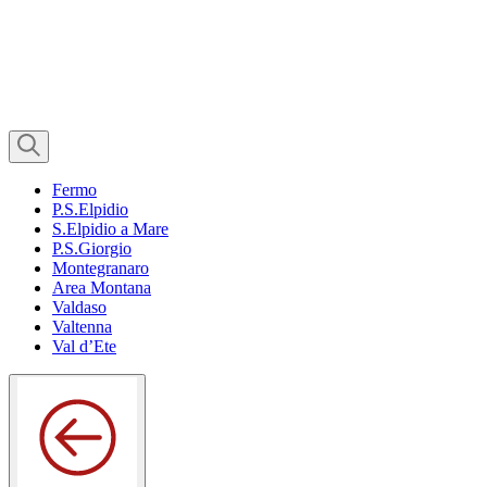
Fermo
P.S.Elpidio
S.Elpidio a Mare
P.S.Giorgio
Montegranaro
Area Montana
Valdaso
Valtenna
Val d’Ete