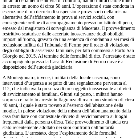
mirati accertamenti e attività di controllo, hanno rintracciato e tratto
in arresto un uomo di circa 50 anni. L’operazione è stata condotta in
esecuzione di un decreto di sospensione provvisoria della misura
alternativa dell’affidamento in prova ai servizi sociali, con
conseguente ordine di accompagnamento presso un istituto di pena,
emesso dal magistrato di sorveglianza di Macerata. Il provvedimento
restrittivo scaturisce dalle accertate inosservanze degli obblighi
imposti all’uomo, gravato da una sentenza di condanna a sei mesi di
reclusione inflitta dal Tribunale di Fermo per il reato di violazione
degli obblighi di assistenza familiare, per fatti commessi a Porto San
Giorgio nel 2015. Al termine delle formalità di rito, l’arrestato è stato
accompagnato presso la Casa di Reclusione di Fermo dove è a
disposizione dell’autorità giudiziaria.
A Montegranaro, invece, i militari della locale caserma, sono
intervenuti d’urgenza a seguito di una segnalazione pervenuta al
112, che indicava la presenza di un soggetto inosservante ai divieti
di avvicinamento ai familiari. Giunti sul posto, i militari hanno
sorpreso e tratto in arresto in flagranza di reato uno straniero di circa
40 anni, il quale è stato trovato all’esterno dell’abitazione della
moglie, in palese violazione della misura dell’allontanamento dalla
casa familiare con contestuale divieto di avvicinamento ai luoghi
frequentati dalla persona offesa. Tale provvedimento di tutela era
stato recentemente adottato nei suoi confronti dall’autorità
giudiziaria. L’arrestato, dopo l’espletamento delle formalità