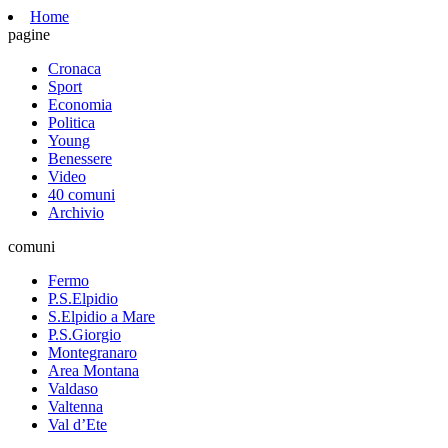
Home
pagine
Cronaca
Sport
Economia
Politica
Young
Benessere
Video
40 comuni
Archivio
comuni
Fermo
P.S.Elpidio
S.Elpidio a Mare
P.S.Giorgio
Montegranaro
Area Montana
Valdaso
Valtenna
Val d’Ete