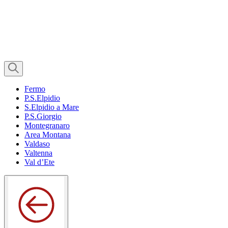
Fermo
P.S.Elpidio
S.Elpidio a Mare
P.S.Giorgio
Montegranaro
Area Montana
Valdaso
Valtenna
Val d’Ete