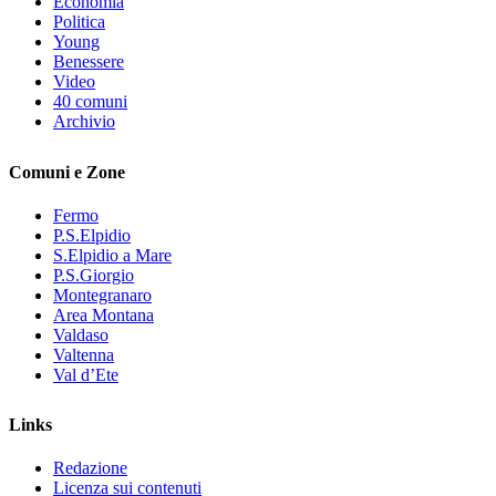
Economia
Politica
Young
Benessere
Video
40 comuni
Archivio
Comuni e Zone
Fermo
P.S.Elpidio
S.Elpidio a Mare
P.S.Giorgio
Montegranaro
Area Montana
Valdaso
Valtenna
Val d’Ete
Links
Redazione
Licenza sui contenuti