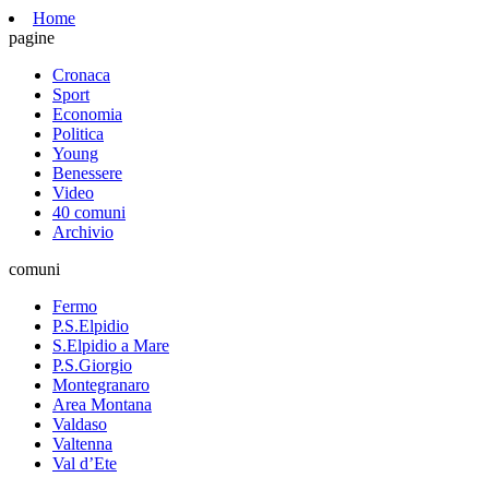
Home
pagine
Cronaca
Sport
Economia
Politica
Young
Benessere
Video
40 comuni
Archivio
comuni
Fermo
P.S.Elpidio
S.Elpidio a Mare
P.S.Giorgio
Montegranaro
Area Montana
Valdaso
Valtenna
Val d’Ete