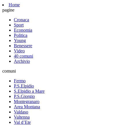
Home
pagine
Cronaca
Sport
Economia
Politica
Young
Benessere
Video
40 comuni
Archivio
comuni
Fermo
P.S.Elpidio
S.Elpidio a Mare
P.S.Giorgio
Montegranaro
Area Montana
Valdaso
Valtenna
Val d’Ete