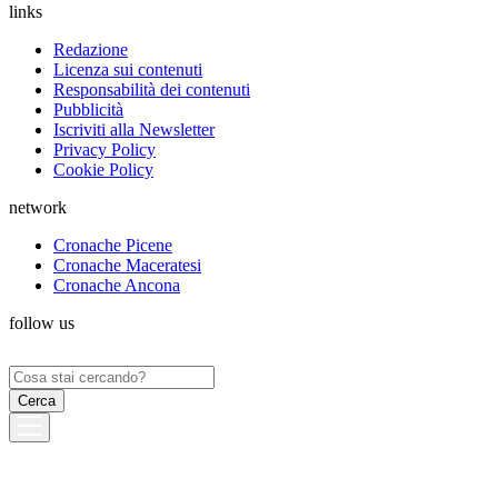
links
Redazione
Licenza sui contenuti
Responsabilità dei contenuti
Pubblicità
Iscriviti alla Newsletter
Privacy Policy
Cookie Policy
network
Cronache Picene
Cronache Maceratesi
Cronache Ancona
follow us
Ricerca
per: