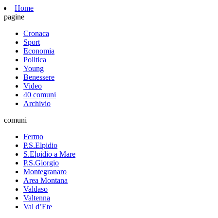
Home
pagine
Cronaca
Sport
Economia
Politica
Young
Benessere
Video
40 comuni
Archivio
comuni
Fermo
P.S.Elpidio
S.Elpidio a Mare
P.S.Giorgio
Montegranaro
Area Montana
Valdaso
Valtenna
Val d’Ete