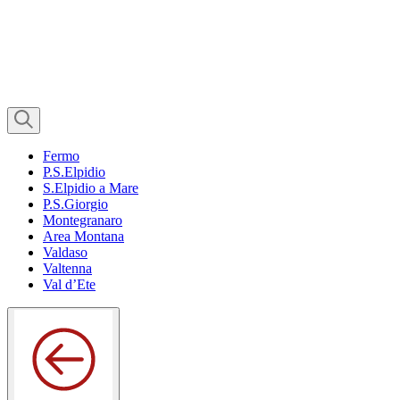
Fermo
P.S.Elpidio
S.Elpidio a Mare
P.S.Giorgio
Montegranaro
Area Montana
Valdaso
Valtenna
Val d’Ete