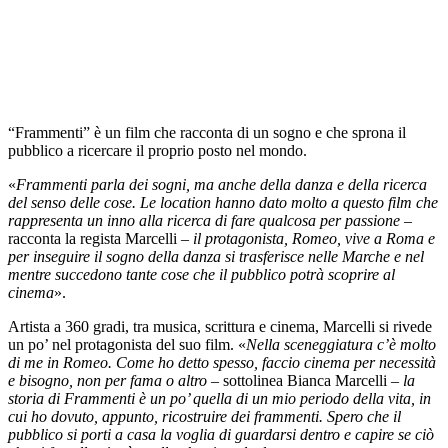
“Frammenti” è un film che racconta di un sogno e che sprona il
pubblico a ricercare il proprio posto nel mondo.
«
Frammenti parla dei sogni, ma anche della danza e della ricerca
del senso delle cose. Le location hanno dato molto a questo film che
rappresenta un inno alla ricerca di fare qualcosa per passione
–
racconta la regista Marcelli –
il protagonista, Romeo, vive a Roma e
per inseguire il sogno della danza si trasferisce nelle Marche e nel
mentre succedono tante cose che il pubblico potrà scoprire al
cinema
».
Artista a 360 gradi, tra musica, scrittura e cinema, Marcelli si rivede
un po’ nel protagonista del suo film. «
Nella sceneggiatura c’è molto
di me in Romeo. Come ho detto spesso, faccio cinema per necessità
e bisogno, non per fama o altro
– sottolinea Bianca Marcelli –
la
storia di Frammenti è un po’ quella di un mio periodo della vita, in
cui ho dovuto, appunto, ricostruire dei frammenti. Spero che il
pubblico si porti a casa la voglia di guardarsi dentro e capire se ciò