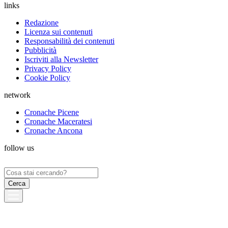
links
Redazione
Licenza sui contenuti
Responsabilità dei contenuti
Pubblicità
Iscriviti alla Newsletter
Privacy Policy
Cookie Policy
network
Cronache Picene
Cronache Maceratesi
Cronache Ancona
follow us
Ricerca
per: