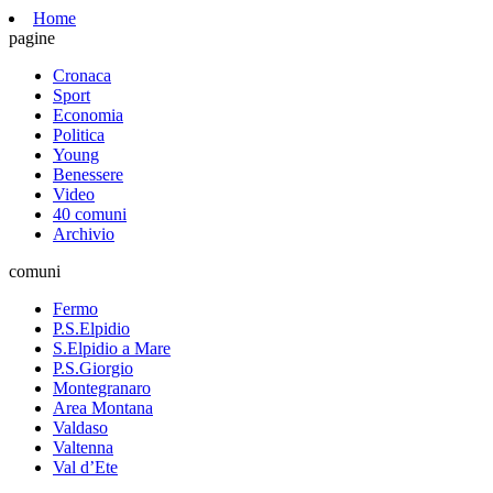
Home
pagine
Cronaca
Sport
Economia
Politica
Young
Benessere
Video
40 comuni
Archivio
comuni
Fermo
P.S.Elpidio
S.Elpidio a Mare
P.S.Giorgio
Montegranaro
Area Montana
Valdaso
Valtenna
Val d’Ete