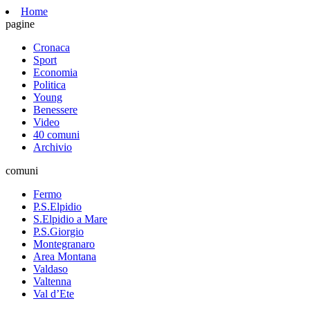
Home
pagine
Cronaca
Sport
Economia
Politica
Young
Benessere
Video
40 comuni
Archivio
comuni
Fermo
P.S.Elpidio
S.Elpidio a Mare
P.S.Giorgio
Montegranaro
Area Montana
Valdaso
Valtenna
Val d’Ete