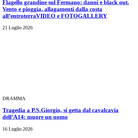
Flagello grandine sul Fermano: danni e black out.
Vento e pioggia, allagamenti dalla costa
all’entroterra
VIDEO e FOTOGALLERY
21 Luglio 2026
DRAMMA
Tragedia a P.S.Giorgio, si getta dal cavalcavia
dell’A14: muore un uomo
16 Luglio 2026