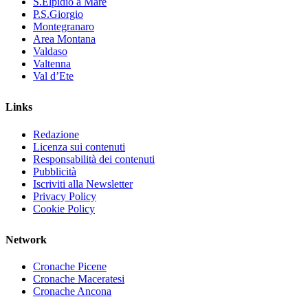
S.Elpidio a Mare
P.S.Giorgio
Montegranaro
Area Montana
Valdaso
Valtenna
Val d’Ete
Links
Redazione
Licenza sui contenuti
Responsabilità dei contenuti
Pubblicità
Iscriviti alla Newsletter
Privacy Policy
Cookie Policy
Network
Cronache Picene
Cronache Maceratesi
Cronache Ancona