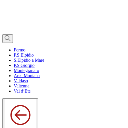
Fermo
P.S.Elpidio
S.Elpidio a Mare
P.S.Giorgio
Montegranaro
Area Montana
Valdaso
Valtenna
Val d’Ete