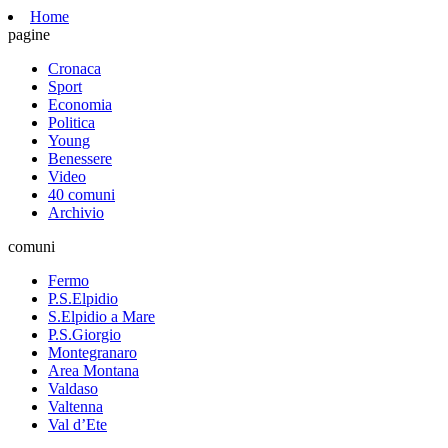
Home
pagine
Cronaca
Sport
Economia
Politica
Young
Benessere
Video
40 comuni
Archivio
comuni
Fermo
P.S.Elpidio
S.Elpidio a Mare
P.S.Giorgio
Montegranaro
Area Montana
Valdaso
Valtenna
Val d’Ete