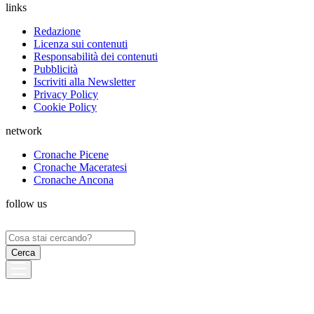
links
Redazione
Licenza sui contenuti
Responsabilità dei contenuti
Pubblicità
Iscriviti alla Newsletter
Privacy Policy
Cookie Policy
network
Cronache Picene
Cronache Maceratesi
Cronache Ancona
follow us
Ricerca
per: