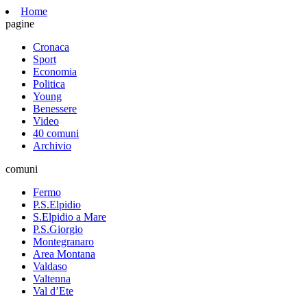
Home
pagine
Cronaca
Sport
Economia
Politica
Young
Benessere
Video
40 comuni
Archivio
comuni
Fermo
P.S.Elpidio
S.Elpidio a Mare
P.S.Giorgio
Montegranaro
Area Montana
Valdaso
Valtenna
Val d’Ete