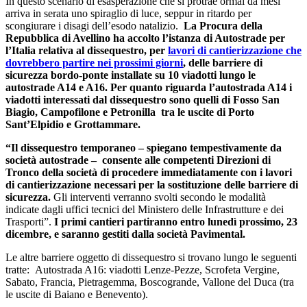
In questo scenario di esasperazione che si protrae ormai da mesi
arriva in serata uno spiraglio di luce, seppur in ritardo per
scongiurare i disagi dell’esodo natalizio.
La Procura della
Repubblica di Avellino ha accolto l’istanza di Autostrade per
l’Italia relativa al dissequestro, per
lavori di cantierizzazione che
dovrebbero partire nei prossimi giorni
, delle barriere di
sicurezza bordo-ponte installate su 10 viadotti lungo le
autostrade A14 e A16. Per quanto riguarda l’autostrada A14 i
viadotti interessati dal dissequestro sono quelli di Fosso San
Biagio, Campofilone e Petronilla tra le uscite di Porto
Sant’Elpidio e Grottammare.
“Il dissequestro temporaneo – spiegano tempestivamente da
società autostrade – consente alle competenti Direzioni di
Tronco della società di procedere immediatamente con i lavori
di cantierizzazione necessari per la sostituzione delle barriere di
sicurezza.
Gli interventi verranno svolti secondo le modalità
indicate dagli uffici tecnici del Ministero delle Infrastrutture e dei
Trasporti”.
I primi cantieri partiranno entro lunedì prossimo, 23
dicembre, e saranno gestiti dalla società Pavimental.
Le altre barriere oggetto di dissequestro si trovano lungo le seguenti
tratte: Autostrada A16: viadotti Lenze-Pezze, Scrofeta Vergine,
Sabato, Francia, Pietragemma, Boscogrande, Vallone del Duca (tra
le uscite di Baiano e Benevento).