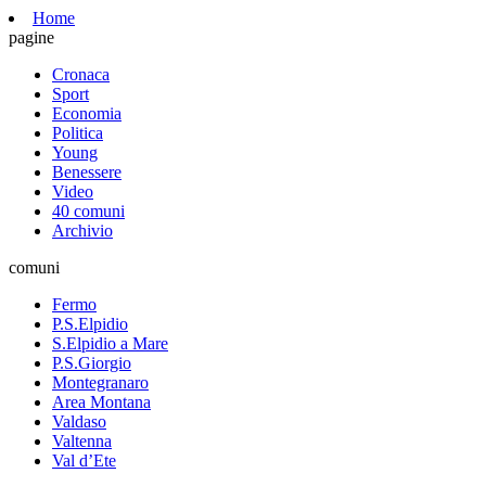
Home
pagine
Cronaca
Sport
Economia
Politica
Young
Benessere
Video
40 comuni
Archivio
comuni
Fermo
P.S.Elpidio
S.Elpidio a Mare
P.S.Giorgio
Montegranaro
Area Montana
Valdaso
Valtenna
Val d’Ete