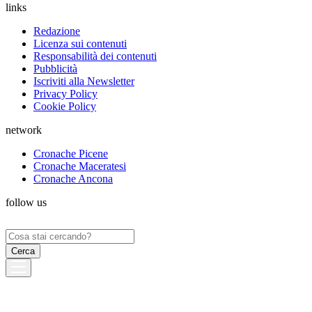
links
Redazione
Licenza sui contenuti
Responsabilità dei contenuti
Pubblicità
Iscriviti alla Newsletter
Privacy Policy
Cookie Policy
network
Cronache Picene
Cronache Maceratesi
Cronache Ancona
follow us
Ricerca
per: