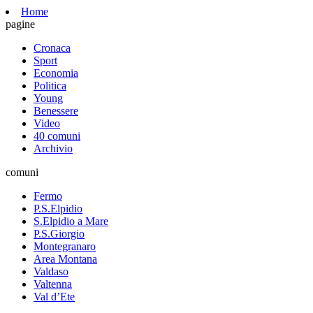
Home
pagine
Cronaca
Sport
Economia
Politica
Young
Benessere
Video
40 comuni
Archivio
comuni
Fermo
P.S.Elpidio
S.Elpidio a Mare
P.S.Giorgio
Montegranaro
Area Montana
Valdaso
Valtenna
Val d’Ete