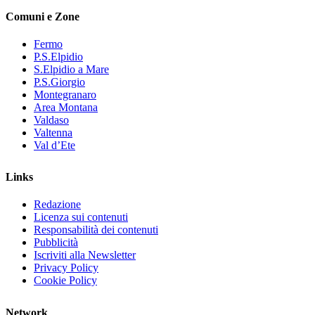
Comuni e Zone
Fermo
P.S.Elpidio
S.Elpidio a Mare
P.S.Giorgio
Montegranaro
Area Montana
Valdaso
Valtenna
Val d’Ete
Links
Redazione
Licenza sui contenuti
Responsabilità dei contenuti
Pubblicità
Iscriviti alla Newsletter
Privacy Policy
Cookie Policy
Network