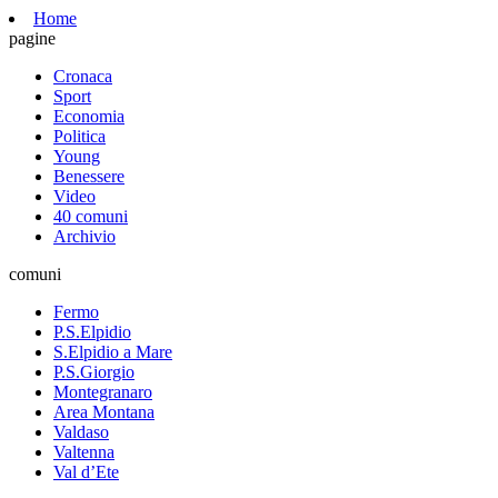
Home
pagine
Cronaca
Sport
Economia
Politica
Young
Benessere
Video
40 comuni
Archivio
comuni
Fermo
P.S.Elpidio
S.Elpidio a Mare
P.S.Giorgio
Montegranaro
Area Montana
Valdaso
Valtenna
Val d’Ete