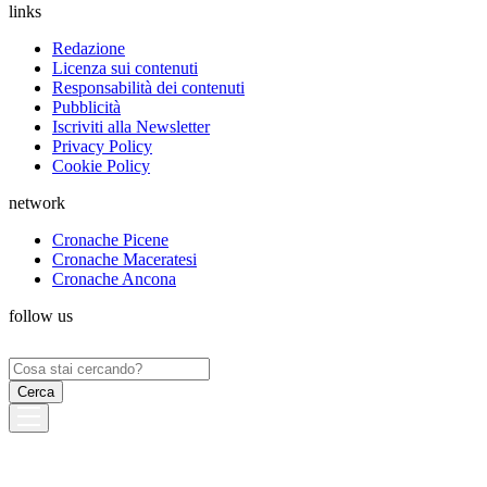
links
Redazione
Licenza sui contenuti
Responsabilità dei contenuti
Pubblicità
Iscriviti alla Newsletter
Privacy Policy
Cookie Policy
network
Cronache Picene
Cronache Maceratesi
Cronache Ancona
follow us
Ricerca
per: