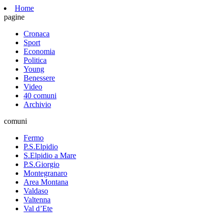
Home
pagine
Cronaca
Sport
Economia
Politica
Young
Benessere
Video
40 comuni
Archivio
comuni
Fermo
P.S.Elpidio
S.Elpidio a Mare
P.S.Giorgio
Montegranaro
Area Montana
Valdaso
Valtenna
Val d’Ete