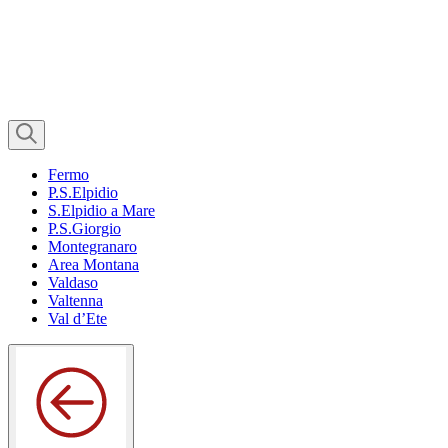
Fermo
P.S.Elpidio
S.Elpidio a Mare
P.S.Giorgio
Montegranaro
Area Montana
Valdaso
Valtenna
Val d’Ete