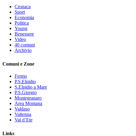
Cronaca
Sport
Economia
Politica
Young
Benessere
Video
40 comuni
Archivio
Comuni e Zone
Fermo
P.S.Elpidio
S.Elpidio a Mare
P.S.Giorgio
Montegranaro
Area Montana
Valdaso
Valtenna
Val d’Ete
Links