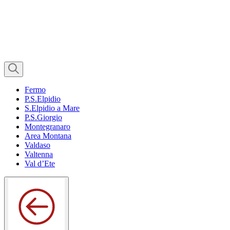
Fermo
P.S.Elpidio
S.Elpidio a Mare
P.S.Giorgio
Montegranaro
Area Montana
Valdaso
Valtenna
Val d’Ete