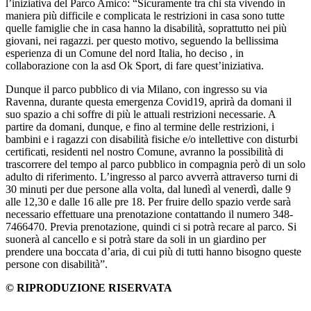
l’iniziativa del Parco Amico: “Sicuramente tra chi sta vivendo in
maniera più difficile e complicata le restrizioni in casa sono tutte
quelle famiglie che in casa hanno la disabilità, soprattutto nei più
giovani, nei ragazzi. per questo motivo, seguendo la bellissima
esperienza di un Comune del nord Italia, ho deciso , in
collaborazione con la asd Ok Sport, di fare quest’iniziativa.
Dunque il parco pubblico di via Milano, con ingresso su via
Ravenna, durante questa emergenza Covid19, aprirà da domani il
suo spazio a chi soffre di più le attuali restrizioni necessarie. A
partire da domani, dunque, e fino al termine delle restrizioni, i
bambini e i ragazzi con disabilità fisiche e/o intellettive con disturbi
certificati, residenti nel nostro Comune, avranno la possibilità di
trascorrere del tempo al parco pubblico in compagnia però di un solo
adulto di riferimento. L’ingresso al parco avverrà attraverso turni di
30 minuti per due persone alla volta, dal lunedì al venerdì, dalle 9
alle 12,30 e dalle 16 alle pre 18. Per fruire dello spazio verde sarà
necessario effettuare una prenotazione contattando il numero 348-
7466470. Previa prenotazione, quindi ci si potrà recare al parco. Si
suonerà al cancello e si potrà stare da soli in un giardino per
prendere una boccata d’aria, di cui più di tutti hanno bisogno queste
persone con disabilità”.
© RIPRODUZIONE RISERVATA