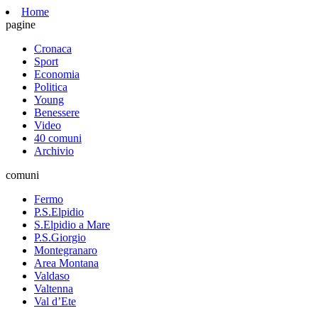
Home
pagine
Cronaca
Sport
Economia
Politica
Young
Benessere
Video
40 comuni
Archivio
comuni
Fermo
P.S.Elpidio
S.Elpidio a Mare
P.S.Giorgio
Montegranaro
Area Montana
Valdaso
Valtenna
Val d’Ete