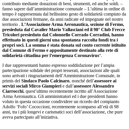
contributo mediante donazioni di beni, strumenti, ed anche soldi. –
fanno sapere dall’amministrazione comunale – L’ultima in ordine di
tempo è rappresentata dal bellissimo gesto di solidarietà compiuto da
due associazioni fermane, da anni radicate ed impegnate nel nostro
territorio .
L’Associazione Arma Aeronautica, sezione di Fermo,
presieduta dal Cavalier Mario Vallasciani ed il 98° Club Frecce
Tricolori presieduto dal Colonnello Corrado Corradini, hanno
effettuato in questi giorni una spontanea raccolta fondi tra i
propri soci. La somma è stata donata sul conto corrente istituito
dal Comune di Fermo e appositamente destinato alla rete di
solidarietà cittadina per l’emergenza Coronavirus
“.
I due rappresentanti hanno espresso soddisfazione per l’ampia
partecipazione solidale dei propri tesserati, associazioni alle quali
sono arrivati i ringraziamenti dell’Amministrazione Comunale, in
primis del
Sindaco Paolo Calcinaro
, nonché dell’
assessore ai
servizi sociali Mirco Giampieri
e dall’
assessore Alessandro
Ciarrocchi
, quest’ultimo recentemente iscritto all’Associazione
Arma Aeronautica. Gli amministratori ed i due presidenti hanno
voluto in questa occasione condividere un ricordo del compianto
Adolfo ‘Fofo’ Cococcioni, recentemente scomparso all’età di 98
anni, tra i più longevi e carismatici soci dell’associazione, che pure
aveva partecipato all’iniziativa.