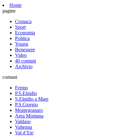
Home
pagine
Cronaca
Sport
Economia
Politica
Young
Benessere
Video
40 comuni
Archivio
comuni
Fermo
P.S.Elpidio
S.Elpidio a Mare
P.S.Giorgio
Montegranaro
Area Montana
Valdaso
Valtenna
Val d’Ete