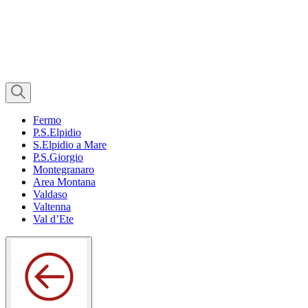
Fermo
P.S.Elpidio
S.Elpidio a Mare
P.S.Giorgio
Montegranaro
Area Montana
Valdaso
Valtenna
Val d’Ete