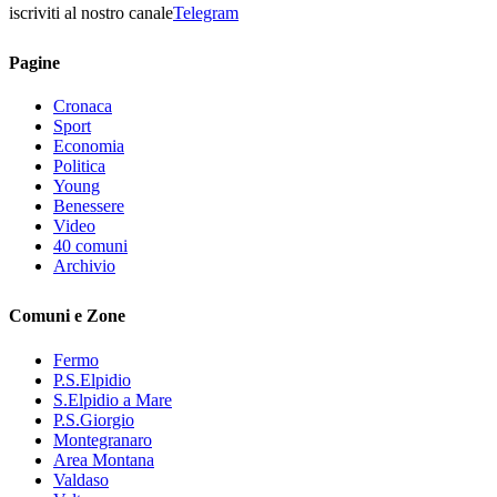
iscriviti al nostro canale
Telegram
Pagine
Cronaca
Sport
Economia
Politica
Young
Benessere
Video
40 comuni
Archivio
Comuni e Zone
Fermo
P.S.Elpidio
S.Elpidio a Mare
P.S.Giorgio
Montegranaro
Area Montana
Valdaso