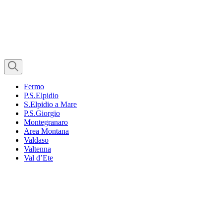
Fermo
P.S.Elpidio
S.Elpidio a Mare
P.S.Giorgio
Montegranaro
Area Montana
Valdaso
Valtenna
Val d’Ete