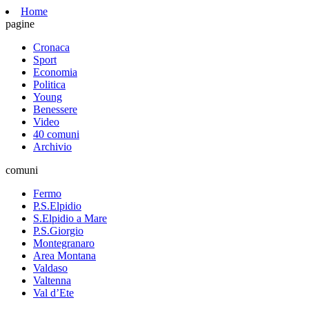
Home
pagine
Cronaca
Sport
Economia
Politica
Young
Benessere
Video
40 comuni
Archivio
comuni
Fermo
P.S.Elpidio
S.Elpidio a Mare
P.S.Giorgio
Montegranaro
Area Montana
Valdaso
Valtenna
Val d’Ete