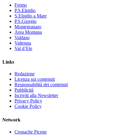
Fermo
P.S.Elpidio
S.Elpidio a Mare
P.S.Giorgio
Montegranaro
Area Montana
Valdaso
Valtenna
Val d’Ete
Links
Redazione
Licenza sui contenuti
Responsabilità dei contenuti
Pubblicità
Iscriviti alla Newsletter
Privacy Policy
Cookie Policy
Network
Cronache Picene