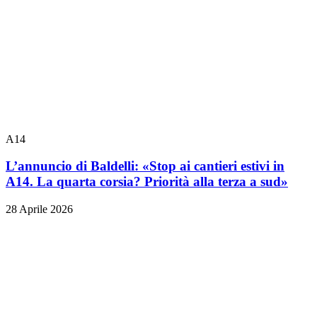
A14
L’annuncio di Baldelli: «Stop ai cantieri estivi in
A14. La quarta corsia? Priorità alla terza a sud»
28 Aprile 2026