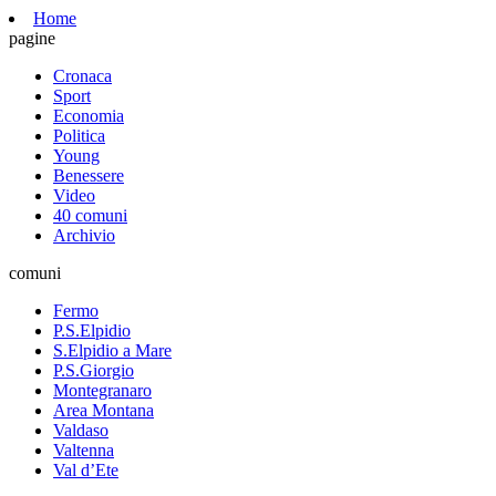
Home
pagine
Cronaca
Sport
Economia
Politica
Young
Benessere
Video
40 comuni
Archivio
comuni
Fermo
P.S.Elpidio
S.Elpidio a Mare
P.S.Giorgio
Montegranaro
Area Montana
Valdaso
Valtenna
Val d’Ete