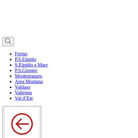
Fermo
P.S.Elpidio
S.Elpidio a Mare
P.S.Giorgio
Montegranaro
Area Montana
Valdaso
Valtenna
Val d’Ete