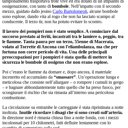
tamponamento trasportava trote vive ed era dotato di un impianto di
ossigenazione, con tanto di
bombole
. Nell’impatto con il secondo
mezzo, guidato dallo jesino
Carlo Bartolomeoli
, alcune bombole
sono esplose, dando vita al rogo che non ha lasciato scampo al
conducente. Il terzo tir, non ha potuto evitare lo scontro.
Il lavoro dei pompieri non è stato semplice. A cominciare dal
soccorso prestato ai feriti, incastrati tra le lamiere o, peggio, tra
le fiamme. Tanta paura per un terzo, 55enne di Macerata,
volato al Torrette di Ancona con l’eliambulanza, ma che per
fortuna non corre pericolo di vita. Una delle principali
preoccupazioni per i pompieri è stata quella di mettere in
sicurezza le bombole di ossigeno che non erano esplose.
Poi c’erano le fiamme da domare e, dopo ancora, il materiale
incenerito ed accumulato da
“smassare”
. Un’operazione lunga e
meticolosa che consiste nell’allargare – o rompere i cumuli in gergo
– e bagnare abbondantemente tutto quello che ha preso fuoco, per
scongiurare il rischio che sia rimasta all’interno una pericolosa
combustione.
La circolazione su entrambe le carreggiate è stata ripristinata a notte
inoltrata.
Inutile ricordare i disagi che si sono creati sull’arteria.
In direzione nord è rimasta chiusa fino a notte fonda, con i mezzi
incolonnati per 10 chilometri, fatti defluire lentamente con lo
scambio di carreggiata sulla sud.