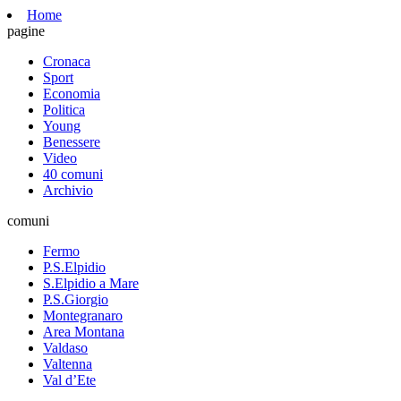
Home
pagine
Cronaca
Sport
Economia
Politica
Young
Benessere
Video
40 comuni
Archivio
comuni
Fermo
P.S.Elpidio
S.Elpidio a Mare
P.S.Giorgio
Montegranaro
Area Montana
Valdaso
Valtenna
Val d’Ete