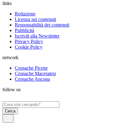
links
Redazione
Licenza sui contenuti
Responsabilità dei contenuti
Pubblicità
Iscriviti alla Newsletter
Privacy Policy
Cookie Policy
network
Cronache Picene
Cronache Maceratesi
Cronache Ancona
follow us
Ricerca
per: