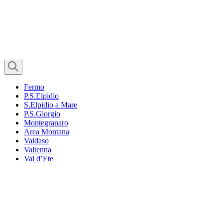
Fermo
P.S.Elpidio
S.Elpidio a Mare
P.S.Giorgio
Montegranaro
Area Montana
Valdaso
Valtenna
Val d’Ete