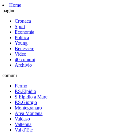
Home
pagine
Cronaca
Sport
Economia
Politica
Young
Benessere
Video
40 comuni
Archivio
comuni
Fermo
P.S.Elpidio
S.Elpidio a Mare
P.S.Giorgio
Montegranaro
Area Montana
Valdaso
Valtenna
Val d’Ete