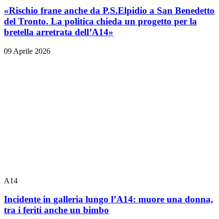
«Rischio frane anche da P.S.Elpidio a San Benedetto
del Tronto. La politica chieda un progetto per la
bretella arretrata dell’A14»
09 Aprile 2026
A14
Incidente in galleria lungo l’A14: muore una donna,
tra i feriti anche un bimbo