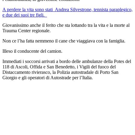
A perdere la vita sono stati Andrea Silvestrone, tennista paraplegico,
e due dei suoi tre figli.
Giovanissimo anche il ferito che sta lottando tra la vita e la morte al
Trauma Center regionale.
Non ce l’ha fatta nemmeno il cane che viaggiava con la famiglia.
Illeso il conducente del camion.
Immediati i soccorsi arrivati a bordo delle ambulanze della Potes del
118 di Ascoli, Offida e San Benedetto, i Vigili del fuoco del
Distaccamento rivierasco, la Polizia autostradale di Porto San
Giorgio e gli operatori di Autostrade per l’Italia.