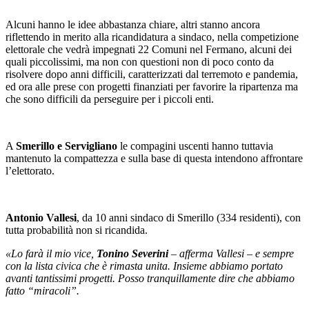
Alcuni hanno le idee abbastanza chiare, altri stanno ancora
riflettendo in merito alla ricandidatura a sindaco, nella competizione
elettorale che vedrà impegnati 22 Comuni nel Fermano, alcuni dei
quali piccolissimi, ma non con questioni non di poco conto da
risolvere dopo anni difficili, caratterizzati dal terremoto e pandemia,
ed ora alle prese con progetti finanziati per favorire la ripartenza ma
che sono difficili da perseguire per i piccoli enti.
A
Smerillo e Servigliano
le compagini uscenti hanno tuttavia
mantenuto la compattezza e sulla base di questa intendono affrontare
l’elettorato.
Antonio Vallesi
, da 10 anni sindaco di Smerillo (334 residenti), con
tutta probabilità non si ricandida.
«Lo farà il mio vice,
Tonino Severini
– afferma Vallesi – e sempre
con la lista civica che è rimasta unita.
Insieme abbiamo portato
avanti tantissimi progetti. Posso tranquillamente dire che abbiamo
fatto “miracoli”.