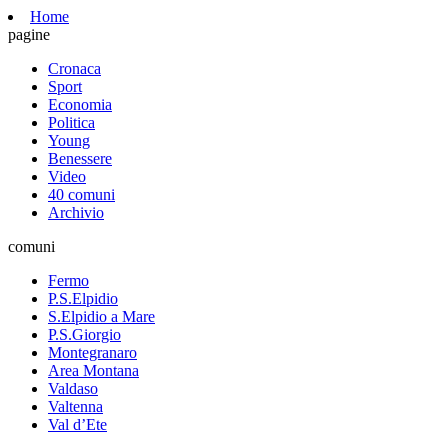
Home
pagine
Cronaca
Sport
Economia
Politica
Young
Benessere
Video
40 comuni
Archivio
comuni
Fermo
P.S.Elpidio
S.Elpidio a Mare
P.S.Giorgio
Montegranaro
Area Montana
Valdaso
Valtenna
Val d’Ete