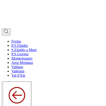
Fermo
P.S.Elpidio
S.Elpidio a Mare
P.S.Giorgio
Montegranaro
Area Montana
Valdaso
Valtenna
Val d’Ete