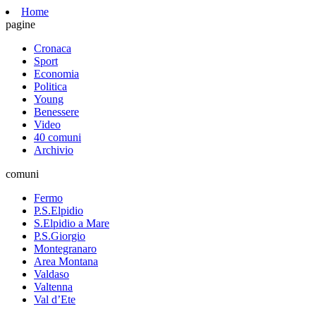
Home
pagine
Cronaca
Sport
Economia
Politica
Young
Benessere
Video
40 comuni
Archivio
comuni
Fermo
P.S.Elpidio
S.Elpidio a Mare
P.S.Giorgio
Montegranaro
Area Montana
Valdaso
Valtenna
Val d’Ete