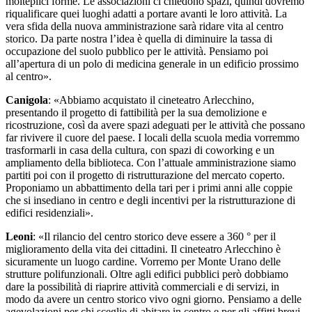
molteplici forme. Le associazioni ci chiedono spazi, quindi dovremo
riqualificare quei luoghi adatti a portare avanti le loro attività. La
vera sfida della nuova amministrazione sarà ridare vita al centro
storico. Da parte nostra l’idea è quella di diminuire la tassa di
occupazione del suolo pubblico per le attività. Pensiamo poi
all’apertura di un polo di medicina generale in un edificio prossimo
al centro».
Canigola
: «Abbiamo acquistato il cineteatro Arlecchino,
presentando il progetto di fattibilità per la sua demolizione e
ricostruzione, così da avere spazi adeguati per le attività che possano
far rivivere il cuore del paese. I locali della scuola media vorremmo
trasformarli in casa della cultura, con spazi di coworking e un
ampliamento della biblioteca. Con l’attuale amministrazione siamo
partiti poi con il progetto di ristrutturazione del mercato coperto.
Proponiamo un abbattimento della tari per i primi anni alle coppie
che si insediano in centro e degli incentivi per la ristrutturazione di
edifici residenziali».
Leoni
: «Il rilancio del centro storico deve essere a 360 ° per il
miglioramento della vita dei cittadini. Il cineteatro Arlecchino è
sicuramente un luogo cardine. Vorremo per Monte Urano delle
strutture polifunzionali. Oltre agli edifici pubblici però dobbiamo
dare la possibilità di riaprire attività commerciali e di servizi, in
modo da avere un centro storico vivo ogni giorno. Pensiamo a delle
agevolazioni per chi sceglie di abitare in centro e per gli affitti brevi,