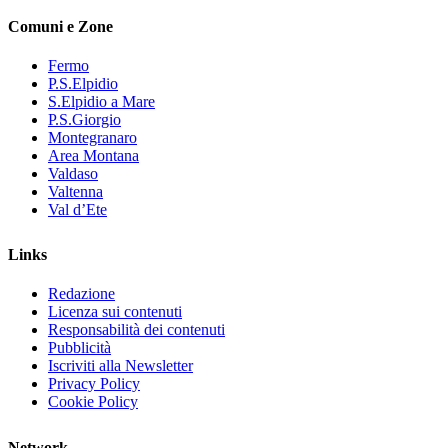
Comuni e Zone
Fermo
P.S.Elpidio
S.Elpidio a Mare
P.S.Giorgio
Montegranaro
Area Montana
Valdaso
Valtenna
Val d’Ete
Links
Redazione
Licenza sui contenuti
Responsabilità dei contenuti
Pubblicità
Iscriviti alla Newsletter
Privacy Policy
Cookie Policy
Network