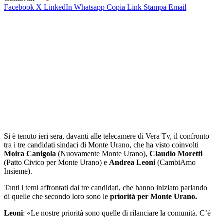
Facebook
X
LinkedIn
Whatsapp
Copia Link
Stampa
Email
Si è tenuto ieri sera, davanti alle telecamere di Vera Tv, il confronto
tra i tre candidati sindaci di Monte Urano, che ha visto coinvolti
Moira Canigola
(Nuovamente Monte Urano),
Claudio Moretti
(Patto Civico per Monte Urano) e
Andrea
Leoni
(CambiAmo
Insieme).
Tanti i temi affrontati dai tre candidati, che hanno iniziato parlando
di quelle che secondo loro sono le
priorità per Monte Urano.
Leoni
: «Le nostre priorità sono quelle di rilanciare la comunità. C’è