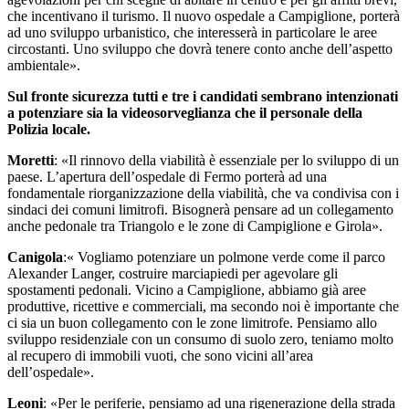
che incentivano il turismo.
Il nuovo ospedale a Campiglione, porterà
ad uno sviluppo urbanistico, che interesserà in particolare le aree
circostanti. Uno sviluppo che dovrà tenere conto anche dell’aspetto
ambientale».
Sul fronte sicurezza tutti e tre i candidati sembrano intenzionati
a potenziare sia la videosorveglianza che il personale della
Polizia locale.
Moretti
: «Il rinnovo della viabilità è essenziale per lo sviluppo di un
paese. L’apertura dell’ospedale di Fermo porterà ad una
fondamentale riorganizzazione della viabilità, che va condivisa con i
sindaci dei comuni limitrofi. Bisognerà pensare ad un collegamento
anche pedonale tra Triangolo e le zone di Campiglione e Girola».
Canigola
:« Vogliamo potenziare un polmone verde come il parco
Alexander Langer, costruire marciapiedi per agevolare gli
spostamenti pedonali. Vicino a Campiglione, abbiamo già aree
produttive, ricettive e commerciali, ma secondo noi è importante che
ci sia un buon collegamento con le zone limitrofe. Pensiamo allo
sviluppo residenziale con un consumo di suolo zero, teniamo molto
al recupero di immobili vuoti, che sono vicini all’area
dell’ospedale».
Leoni
: «Per le periferie, pensiamo ad una rigenerazione della strada