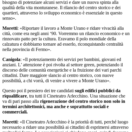
bisogno di potenziare alcuni servizi e dare un nuova spinta alla
qualità della vita monturanese. Il rilancio del centro storico e dei
quartieri, attraverso lo sviluppo economico è essenziale in questo
senso».
Moretti
: «Riportare il lavoro a Monte Urano e ridare vivacità alla
città, come era negli anni ‘90. Vorremmo un rilancio economico e un
rinnovato patto per la cultura. Eravamo il polo mondiale della
calzatura e dobbiamo tornare ad esserlo, riconquistando centralità
nella provincia di Fermo».
Canigola
: «Il potenziamento dei servizi per bambini, giovani ed
anziani. L’ attenzione è poi rivolta al settore green, potenziando il
discorso delle comunità energetiche e la fruizione dei vari parchi
cittadini. Dare maggiore slancio al centro storico, con nuove
possibilità, a chi vorrà, di venire a vivere a Monte Urano».
Questo poi il pensiero dei tre candidati
sugli edifici pubblici da
riqualificare
, tra tutti il Cineteatro Arlecchino. Una situazione che
va di pari passo alla
rigenerazione del centro storico non solo in
termini architettonici, ma anche e soprattutto sociali e
commerciali.
Moretti
: «Il Cineteatro Arlecchino è la priorità di tutti, perché luogo
necessario a ridare una possibilità ai cittadini di esprimersi attraverso