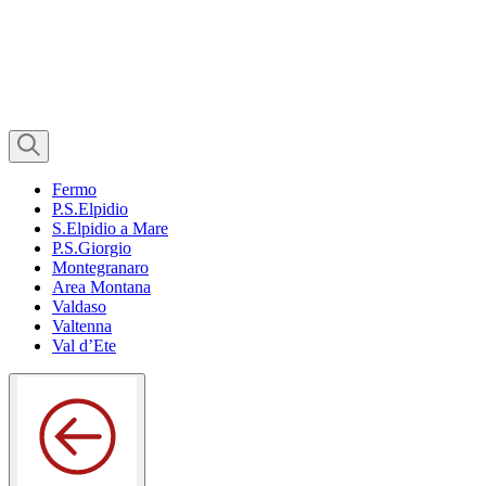
Fermo
P.S.Elpidio
S.Elpidio a Mare
P.S.Giorgio
Montegranaro
Area Montana
Valdaso
Valtenna
Val d’Ete